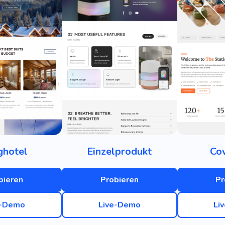
ghotel
Einzelprodukt
Co
bieren
Probieren
Pr
e-Demo
Live-Demo
Li