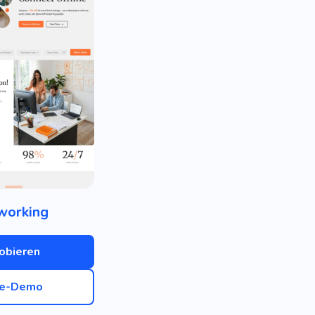
working
obieren
ve-Demo