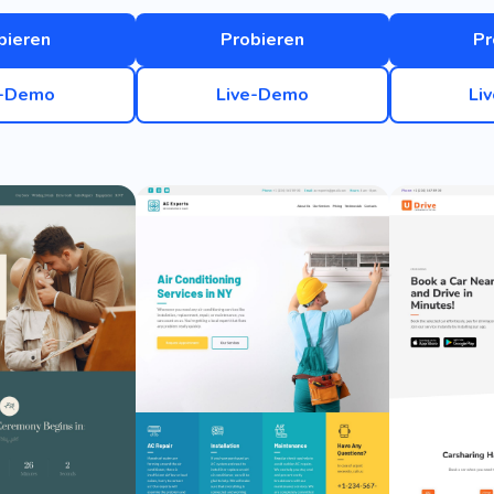
bieren
Probieren
Pr
e-Demo
Live-Demo
Li