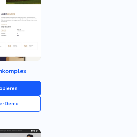
nkomplex
obieren
ve-Demo