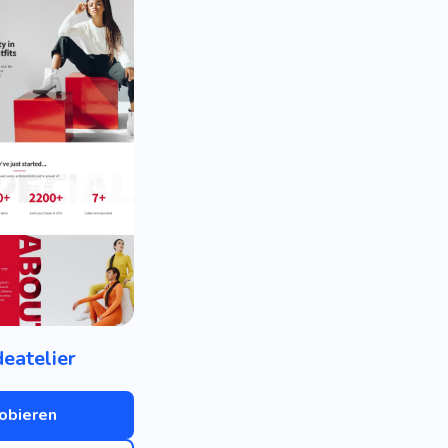
eatelier
obieren