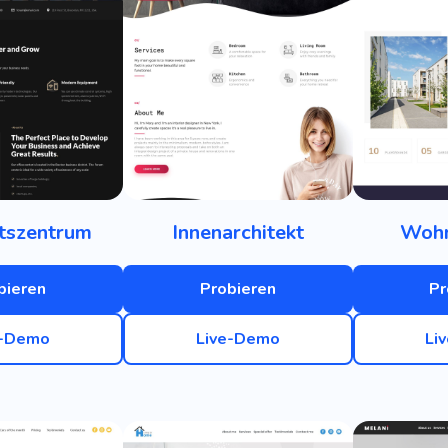
tszentrum
Innenarchitekt
Woh
bieren
Probieren
Pr
e-Demo
Live-Demo
Li