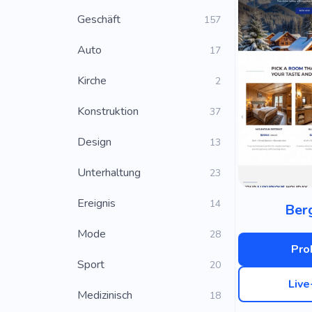
Geschäft
157
Auto
17
Kirche
2
Konstruktion
37
Design
13
Unterhaltung
23
Ereignis
14
Ber
Mode
28
Pro
Sport
20
Liv
Medizinisch
18