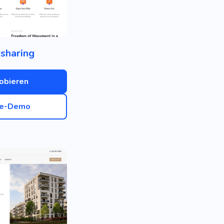
sharing
obieren
ve-Demo