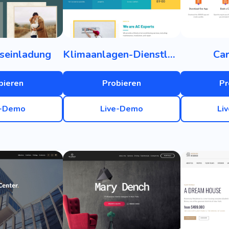
seinladung
Klimaanlagen-Dienstleistungen
Car
bieren
Probieren
Pr
e-Demo
Live-Demo
Li