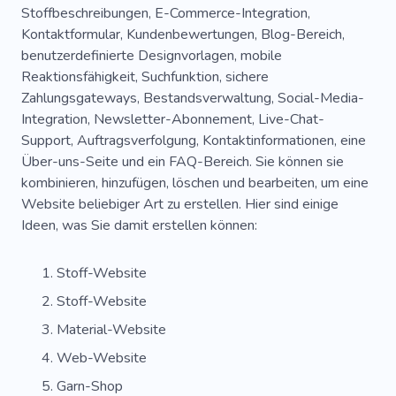
Stoffbeschreibungen, E-Commerce-Integration,
Runway
Wildleder
Garderobenstylist
Kontaktformular, Kundenbewertungen, Blog-Bereich,
Tasche
Bekleidung
Atelier
Barock
benutzerdefinierte Designvorlagen, mobile
Reaktionsfähigkeit, Suchfunktion, sichere
Astrologie
Pflege Von Kleidung
Zahlungsgateways, Bestandsverwaltung, Social-Media-
Integration, Newsletter-Abonnement, Live-Chat-
Weiblichkeit
Kleidung Reparieren
Support, Auftragsverfolgung, Kontaktinformationen, eine
Schuster
Badeanzug
Über-uns-Seite und ein FAQ-Bereich. Sie können sie
kombinieren, hinzufügen, löschen und bearbeiten, um eine
Maßgeschneidertes Kleid
Website beliebiger Art zu erstellen. Hier sind einige
Ideen, was Sie damit erstellen können:
Maßgeschneiderter Anzug
Künstler
Verkaufen
Baumwolle
Kunsthandwerk
Stoff-Website
Stoff-Website
Handgemachte Seife
Handarbeit
Material-Website
Handarbeit
Stricken
Stoff
Anzug
Web-Website
Kirsche
Bekleidungsreparaturwerkstatt
Garn-Shop