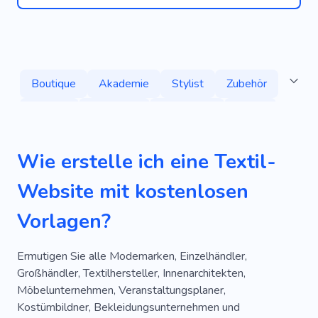
Boutique
Akademie
Stylist
Zubehör
Trendig
Schönheit
Sammlung
Mode
Denim
Badebekleidung
Leder
Wie erstelle ich eine Textil-
Reinigung
Nähen
Handwerk
Website mit kostenlosen
Dekoration
Lookbook
Ausstellungsraum
Vorlagen?
Bekleidungskatalog
Damenbekleidung
Aktivkleidung
Maßgeschneidert
Ermutigen Sie alle Modemarken, Einzelhändler,
Großhändler, Textilhersteller, Innenarchitekten,
Brautkleider
Möbelunternehmen, Veranstaltungsplaner,
Kostümbildner, Bekleidungsunternehmen und
Reparaturwerkstatt Für Kleidung
Schmuck