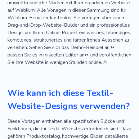
umweltfreundliche Marken mit Ihrer brandneuen Website
Geldbeutel
Unterwäsche
auf Weblium! Alle Vorlagen in dieser Sammlung sind für
Weblium-Benutzer kostenlos. Sie verfügen über einen
Bekleidungsatelier
Drag-and-Drop-Website-Builder und ein professionelles
Design, um Ihrem Online-Projekt ein weiches, lebendiges,
Individuelle Maßanfertigung
Luxus
komplexes, strukturiertes und farbenfrohes Aussehen zu
Schuhe
Änderung Der Kleidung
verleihen. Sehen Sie sich das Demo-Beispiel an,⏩
passen Sie es im visuellen Editor an⏩ und veröffentlichen
Reparatur Von Kleidung
Fashionista
Kleid
Sie Ihre Website in wenigen Stunden online.🎉
Wiederherstellung
Stilvoll
Katalog
Boho
E-Commerce
Komfort
Wie kann ich diese Textil-
Kapsel-Outfits
Sehen
Designer
Website-Designs verwenden?
Kapselgarderobe
Beige
Kleidungskurator
Kristall
Kleiderordnung
Modeberater
Diese Vorlagen enthalten alle spezifischen Blöcke und
Funktionen, die für Textil-Websites erforderlich sind. Dazu
Akademie
Nadel
Rosa
Regenbogen
gehören Produktkatalog, hochwertige Bilder, detaillierte