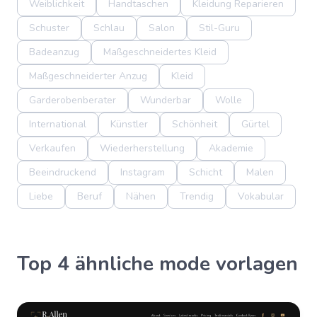
Weiblichkeit
Handtaschen
Kleidung Reparieren
Schuster
Schlau
Salon
Stil-Guru
Badeanzug
Maßgeschneidertes Kleid
Maßgeschneiderter Anzug
Kleid
Garderobenberater
Wunderbar
Wolle
International
Künstler
Schönheit
Gürtel
Verkaufen
Wiederherstellung
Akademie
Beeindruckend
Instagram
Schicht
Malen
Liebe
Beruf
Nähen
Trendig
Vokabular
Top 4 ähnliche mode vorlagen