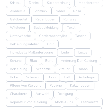
Kristall
Denim
Kleiderordnung
Modeberater
Akademie
Schmuck
Nadel
Rosa
Geldbeutel
Regenbogen
Runway
Wildleder
Badebekleidung
Textil-
Unterwäsche
Garderobenstylist
Tasche
Bekleidungsatelier
Gold
Individuelle Maßanfertigung
Leder
Luxus
Schuhe
Blau
Bunt
Änderung Der Kleidung
Bekleidung
Akademie
Atelier
Barock
Birke
Schwarz
Boho
Hell
Astrologie
Pflege Von Kleidung
Patrone
Katzenaugen
Charaktere
Auswahl
Reinigung
Reparatur Von Kleidung
Mode-Guru
Fashionista