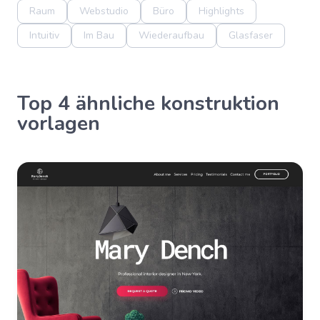
Raum
Webstudio
Büro
Highlights
Intuitiv
Im Bau
Wiederaufbau
Glasfaser
Top 4 ähnliche konstruktion
vorlagen