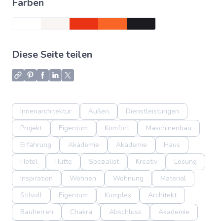
Farben
Diese Seite teilen
Innenarchitektur
Außen
Dienstleistungen
Projekt
Eigentum
Komfort
Maschinenbau
Erfahrung
Akademie
Akademie
Haus
Hotel
Hütte
Spezialist
Kreativ
Lösung
Inspiration
Wohnen
Wohnung
Material
Stilvoll
Eigentum
Komplex
Architekt
Bauherren
Chakra
Abschluss
Akademie