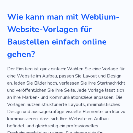
Dienstleistungen
Projekt
Abschluss
Wie kann man mit Weblium-
Außen
Arbeiten
Baumschnitt
Website-Vorlagen für
Innenarchitektur
Unternehmen
Toll
Baustellen einfach online
Großartig
Beliebt
Cool
Mobile
gehen?
SEO
Einfach
Informativ
Gebäude
Maschinenbau
Architektur
Erfahrung
Der Einstieg ist ganz einfach: Wählen Sie eine Vorlage für
eine Website im Aufbau, passen Sie Layout und Design
Eigentum
Stilvoll
Planung
Markise
an, laden Sie Bilder hoch, verfassen Sie Ihre Startnachricht
und veröffentlichen Sie Ihre Seite. Jede Vorlage lässt sich
Wiederherstellung
Akademie
an Ihre Marken- und Kommunikationsziele anpassen. Die
Immobilienentwicklung
Windmühle
Vorlagen nutzen strukturierte Layouts, minimalistisches
Design und aussagekräftige visuelle Elemente, um klar zu
Aufzug
Projektmanagement
Dach
kommunizieren, dass sich Ihre Website im Aufbau
befindet, und gleichzeitig ein professionelles
Geometrie
Eigentumsfälle