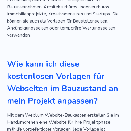
Erscheinungsbild zu wahren. Sie eignen sich für
Installation Von Rollrasen
Wolkenkratzer
Bauunternehmen, Architekturbüros, Ingenieurbüros,
Immobilienprojekte, Kreativagenturen und Startups. Sie
Stahl
Glasfaser
Eisen
Haus
können sie auch als Vorlagen für Baustellenseiten,
Ankündigungsseiten oder temporäre Wartungsseiten
Inspiration
Architekt
Chakra
verwenden.
Akademie
Raum
Webstudio
Büro
Highlights
Intuitiv
Reparieren
Wie kann ich diese
Beratung
Bald
Countdown
kostenlosen Vorlagen für
Startet Bald
Start
E-Mail
Webseiten im Bauzustand an
Benachrichtigung
Erinnern
Abonnement
mein Projekt anpassen?
Warten
Aufmerksamkeitsstark
Alarm
Vorlagen Für Websites
Werkzeug
Mit dem Weblium Website-Baukasten erstellen Sie im
Handumdrehen eine Website für Ihre Projektphase
mithilfe vorgefertigter Vorlagen. Jede Vorlage ist