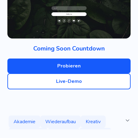
Coming Soon Countdown
Probieren
Live-Demo
Akademie
Wiederaufbau
Kreativ
Unternehmen
Bauherren
Einzigartig