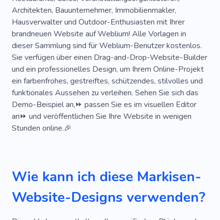
Immobilienentwicklung
Windmühle
Architekten, Bauunternehmer, Immobilienmakler,
Hausverwalter und Outdoor-Enthusiasten mit Ihrer
Aufzug
Dach
Im Bau
Außen
brandneuen Website auf Weblium! Alle Vorlagen in
Bodenbelag
Herstellung
Wiederaufbau
dieser Sammlung sind für Weblium-Benutzer kostenlos.
Sie verfügen über einen Drag-and-Drop-Website-Builder
Geometrie
Eigentumsfälle
und ein professionelles Design, um Ihrem Online-Projekt
ein farbenfrohes, gestreiftes, schützendes, stilvolles und
Installation Von Rollrasen
Stahl
Eisen
funktionales Aussehen zu verleihen. Sehen Sie sich das
Webentwicklung
Technologie
Beratung
Demo-Beispiel an,⏩ passen Sie es im visuellen Editor
an⏩ und veröffentlichen Sie Ihre Website in wenigen
Bequemlichkeit
Architekt
Minimalismus
Stunden online.🎉
Skizzieren
Büro Im Loft-Stil
Webstudio
Möbel
Haus
Innenarchitektur
Wie kann ich diese Markisen-
Website-Designs verwenden?