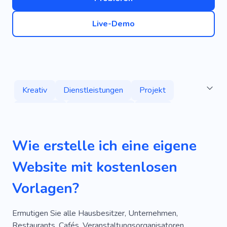
Live-Demo
Kreativ
Dienstleistungen
Projekt
Einzigartig
Wolkenkratzer
Raum
Vermietung
Im Freien
Gebäude
Wie erstelle ich eine eigene
Architektur
Akademie
Akademie
Website mit kostenlosen
Erfahrung
Stilvoll
Planung
Entwerfen
Vorlagen?
Bauherren
Wiederherstellung
Wasserhahn
Abschluss
Akademie
Ermutigen Sie alle Hausbesitzer, Unternehmen,
Restaurants, Cafés, Veranstaltungsorganisatoren,