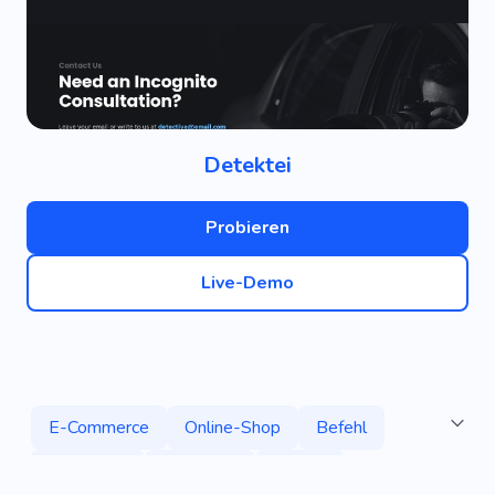
Detektei
Probieren
Live-Demo
E-Commerce
Online-Shop
Befehl
Akademie
Speichern
Kreativ