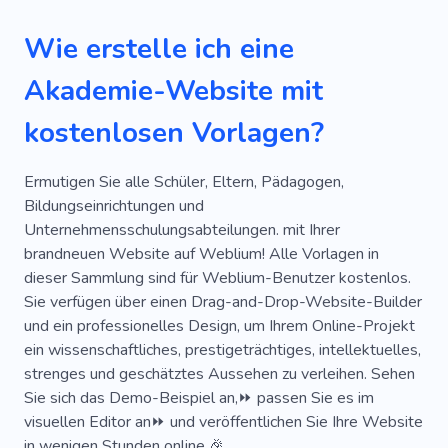
Geschäft
Einkaufen
Handwerk
Wie erstelle ich eine
Produkt
Boutique
Essenslieferung
Akademie-Website mit
Akademie
Lieferung
Lebensstil
kostenlosen Vorlagen?
Essen
Komfort
Verpackung
Zustelldienst
Stilvoll
Internetshop
Ermutigen Sie alle Schüler, Eltern, Pädagogen,
Bildungseinrichtungen und
Kaufen
Chemikalien
Helfen
Unternehmensschulungsabteilungen. mit Ihrer
brandneuen Website auf Weblium! Alle Vorlagen in
Versandpersonal
Transport
Transport
dieser Sammlung sind für Weblium-Benutzer kostenlos.
Bodyguard-Fahrer
Bewegen
Sie verfügen über einen Drag-and-Drop-Website-Builder
und ein professionelles Design, um Ihrem Online-Projekt
Online-Bestellung
Taxidienst
ein wissenschaftliches, prestigeträchtiges, intellektuelles,
strenges und geschätztes Aussehen zu verleihen. Sehen
Streifendienst
Sie sich das Demo-Beispiel an,⏩ passen Sie es im
visuellen Editor an⏩ und veröffentlichen Sie Ihre Website
in wenigen Stunden online.🎉