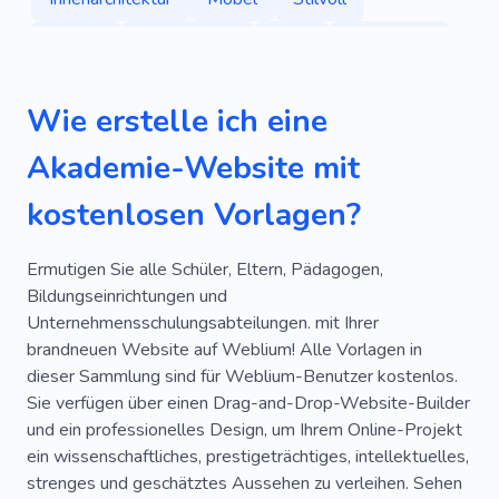
Kreativ
Renovierung
Haus
Reparieren
Dekoration
Projekt
Komfort
Wie erstelle ich eine
Gemütlich
Einfach
Bodenbelag
Heim
Akademie-Website mit
Dekor
Akademie
Akademie
kostenlosen Vorlagen?
Wohnung
Möbel Online
Wohnzimmermöbel
Ermutigen Sie alle Schüler, Eltern, Pädagogen,
Bildungseinrichtungen und
Gebrauchtmöbelgeschäfte
Sessel
Unternehmensschulungsabteilungen. mit Ihrer
brandneuen Website auf Weblium! Alle Vorlagen in
Zimmer
Stühle
Hartholz
Industriell
dieser Sammlung sind für Weblium-Benutzer kostenlos.
Material
Sauber
Akademie
Sie verfügen über einen Drag-and-Drop-Website-Builder
und ein professionelles Design, um Ihrem Online-Projekt
Werkzeug
Funktionell
Zubehör
ein wissenschaftliches, prestigeträchtiges, intellektuelles,
strenges und geschätztes Aussehen zu verleihen. Sehen
Schönheit
Designer
Lebensstil