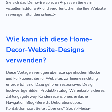
Sie sich das Demo-Beispiel an,⏩ passen Sie es im
Speichern
Boho
E-Commerce
Toll
visuellen Editor an⏩ und veröffentlichen Sie Ihre Website
in wenigen Stunden online.🎉
Großartig
Beliebt
Einzigartig
Cool
Mobile
SEO
Informativ
Unternehmen
Wie kann ich diese Home-
Dienstleistungen
Spezialist
Decor-Website-Designs
Bequemlichkeit
Raum
Umbau
Intuitiv
Geometrie
Villa
Dach
Hausarbeit
verwenden?
Umzug
Akademie
Wohnzimmer
Diese Vorlagen verfügen über alle spezifischen Blöcke
Schlafzimmer
Glas
Holztüren
und Funktionen, die für Websites zur Inneneinrichtung
erforderlich sind. Dazu gehören responsives Design,
Wohnung
hochwertige Bilder, Produktkatalog, Warenkorb, sicheres
Zahlungsgateway, Kundenrezensionen, einfache
Navigation, Blog-Bereich, Dekorationstipps,
Kontaktformular, Seite „Über uns“, Social-Media-