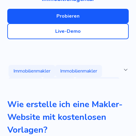
Probieren
Live-Demo
Immobilienmakler
Immobilienmakler
Vermietung
Immobilien
Immobilienmiete
Wohnung
Haus
Eigentum
Komfort
Wie erstelle ich eine Makler-
Familie
Hypothek
Gehäuse
Wohnort
Website mit kostenlosen
Mieter
Verkäufe
Akademie
Vorlagen?
Immobilienentwicklung
Mieträume