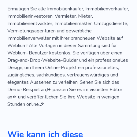
Akademie
Vermieter
Komplex
Hotel
Ermutigen Sie alle Immobilienkäufer, Immobilienverkäufer,
Immobilieninvestoren, Vermieter, Mieter,
Garten
Nachbarschaft
Gebiet
Bezirk
Immobilienentwickler, Immobilienmakler, Umzugsdienste,
Vermietungsagenturen und gewerbliche
Bungalow
Reparieren
Dienstleistungen
Immobilienverwalter mit Ihrer brandneuen Website auf
Hütte
Agentur
Akademie
Nevada
Weblium! Alle Vorlagen in dieser Sammlung sind für
Weblium-Benutzer kostenlos. Sie verfügen über einen
Drag-and-Drop-Website-Builder und ein professionelles
Design, um Ihrem Online-Projekt ein professionelles,
zugängliches, sachkundiges, vertrauenswürdiges und
elegantes Aussehen zu verleihen. Sehen Sie sich das
Demo-Beispiel an,⏩ passen Sie es im visuellen Editor
an⏩ und veröffentlichen Sie Ihre Website in wenigen
Stunden online.🎉
Wie kann ich diese