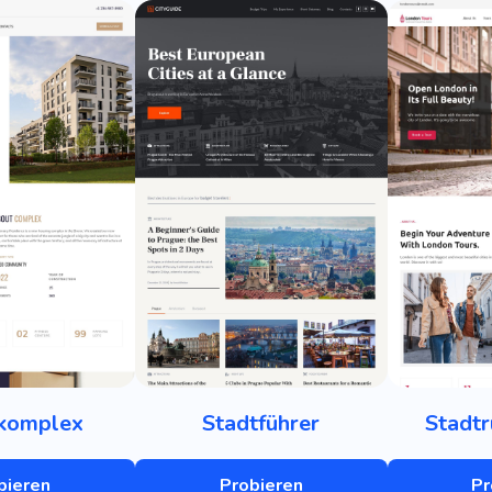
komplex
Stadtführer
Stadtr
bieren
Probieren
Pr