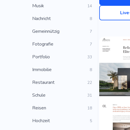
Musik
14
Liv
Nachricht
8
Gemeinnützig
7
Fotografie
7
Portfolio
33
Immobilie
8
Restaurant
22
Schule
31
Reisen
18
Hochzeit
5