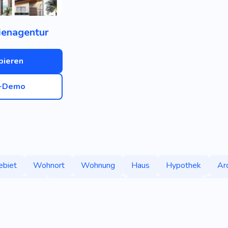
ienagentur
bieren
e-Demo
ebiet
Wohnort
Wohnung
Haus
Hypothek
Arc
Bungalow
Immobilienmakler
Immobilienmakler
Immo
iete
Immobilien
Mieter
Europa
Stadt
Touris
Rezension
Geographie
Promenade
Urban