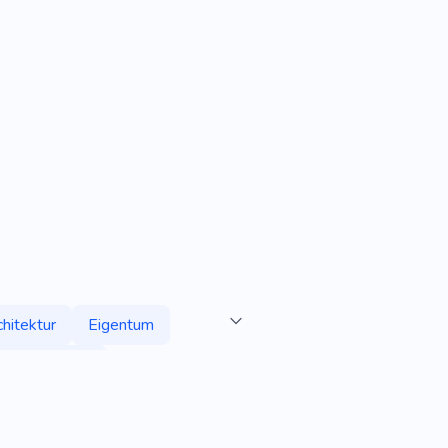
hitektur
Eigentum
bilienmakler
mus
Abenteuer