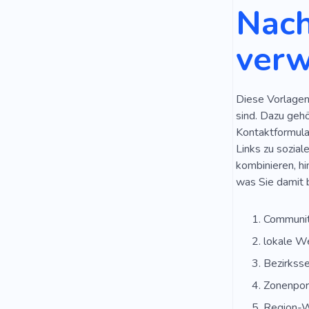
Nach
ver
Diese Vorlagen 
sind. Dazu gehö
Kontaktformular
Links zu sozia
kombinieren, hi
was Sie damit 
Communit
lokale W
Bezirksse
Zonenpor
Region-W