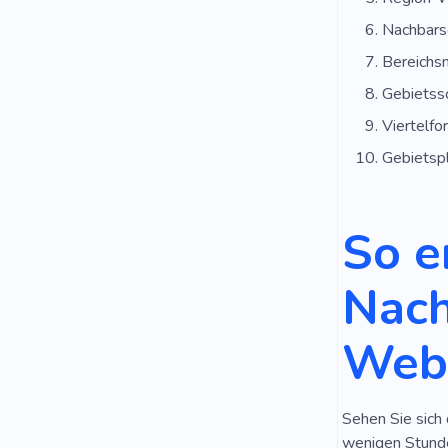
Nachbars
Bereichs
Gebiets
Viertelfo
Gebietsp
So e
Nach
Webs
Sehen Sie sich 
wenigen Stunde