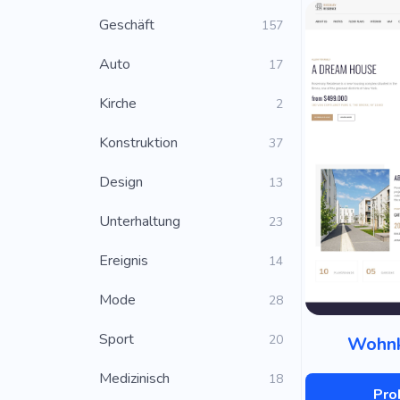
Geschäft
157
Auto
17
Kirche
2
Konstruktion
37
Design
13
Unterhaltung
23
Ereignis
14
Mode
28
Sport
20
Wohn
Medizinisch
18
Pro