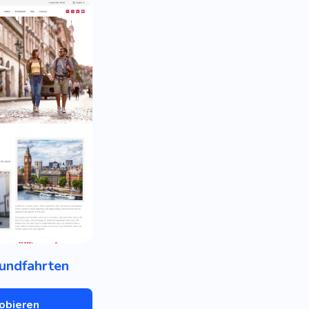
undfahrten
obieren