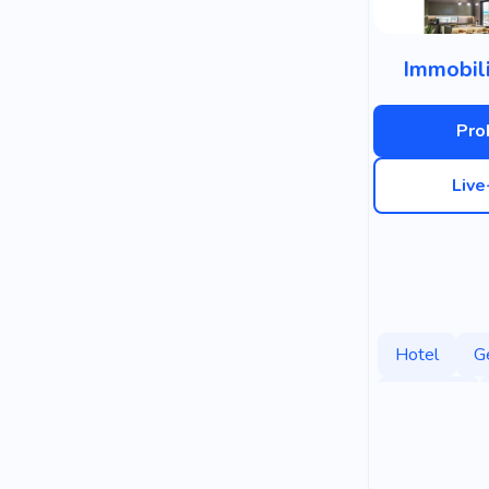
Immobil
Pro
Liv
Hotel
G
Gehäuse
Immobilienm
Erfahrung