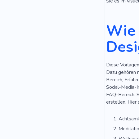
Sie es im visue
Kriegerisch
Wie 
Harmonie
Akademie
Desi
Sauna
S
Diese Vorlagen 
Dazu gehören m
Bereich, Erfah
Social-Media-In
FAQ-Bereich. Si
erstellen. Hier
Achtsamk
Meditatio
Wellness