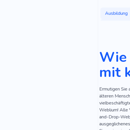
Ausbildung
Gewichtsver
Heimtrainin
Dienstleist
Wie 
Programmie
mit 
Schwangersc
Gesunde Ge
Ermutigen Sie 
Aktiver Lebe
älteren Mensch
vielbeschäftigt
Trainer
O
Weblium! Alle 
and-Drop-Websi
Akademie
ausgeglichenes
Akademie