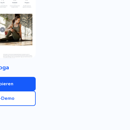
oga
bieren
e-Demo