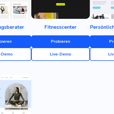
ngsberater
Fitnesscenter
bieren
Probieren
Pr
e-Demo
Live-Demo
Li