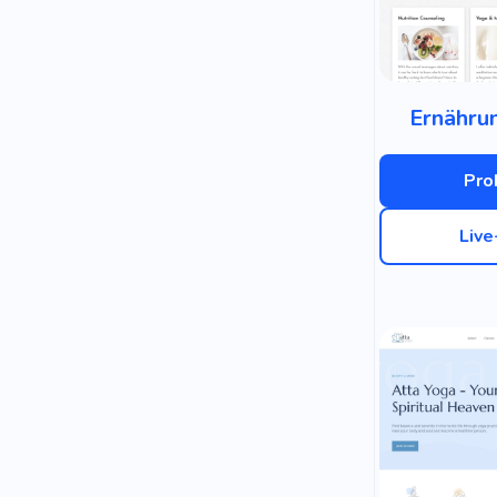
Ernähru
Pro
Liv