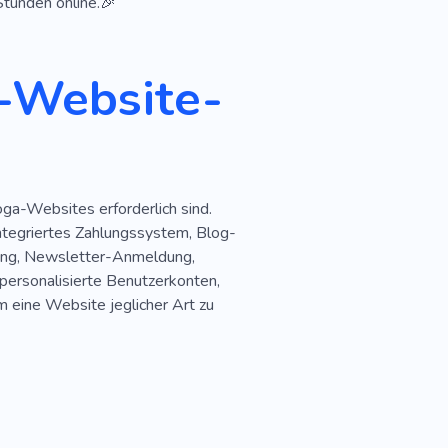
Stunden online.🎉
eographie
Rhythmik
a-Website-
Üben
Kurs
Kalorien
eikampf
Rehabilitation
oga-Websites erforderlich sind.
integriertes Zahlungssystem, Blog-
tzung, Newsletter-Anmeldung,
 personalisierte Benutzerkonten,
m eine Website jeglicher Art zu