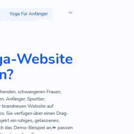
Yoga Für Anfänger
ie
Dehnung
ewicht Verlieren
Therapie
oga-Website
mie
Gesund
Schlank
n?
zungen
Erholung
Monteur
chenden, schwangeren Frauen,
Energie
Psychologie
, Anfänger, Sportler,
rer brandneuen Website auf
sage
Ernährung
s. Sie verfügen über einen Drag-
ekt ein ruhiges, gelassenes,
tudio
Lektion
sich das Demo-Beispiel an,⏩ passen
chen
Pferde