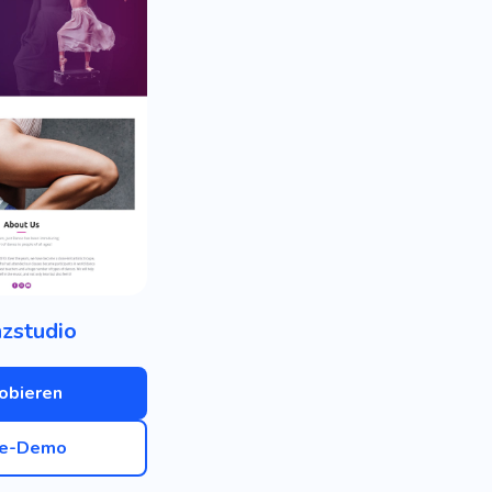
zstudio
obieren
ve-Demo