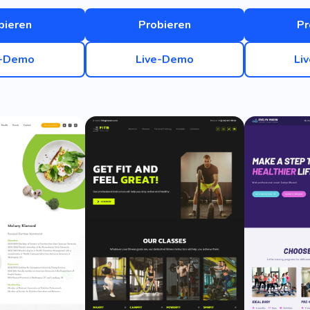
bieren
Probieren
Pr
e-Demo
Live-Demo
Li