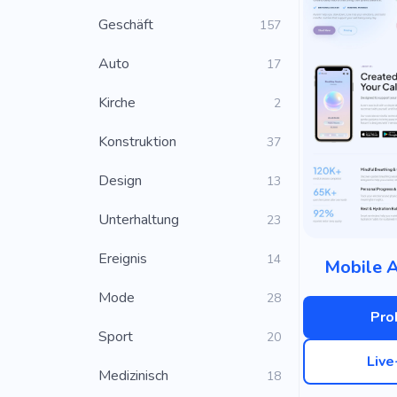
Geschäft
157
Auto
17
Kirche
2
Konstruktion
37
Design
13
Unterhaltung
23
Ereignis
14
Mobile 
Mode
28
Pro
Sport
20
Liv
Medizinisch
18