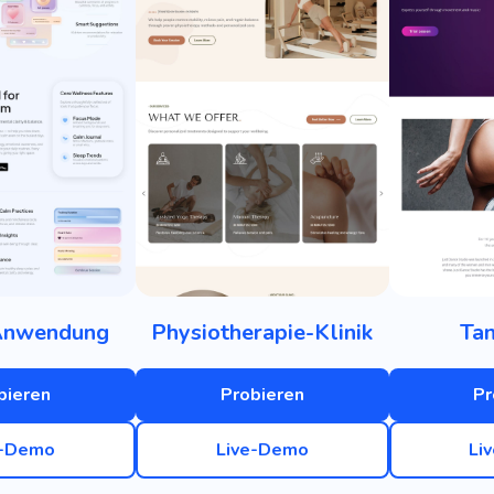
Anwendung
Physiotherapie-Klinik
Tan
bieren
Probieren
Pr
e-Demo
Live-Demo
Li