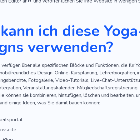
llen Editor an⏩ und veröffentlichen Sie Ihre Website in wenigen 
Darstellende Künste
Schauspiel
Emotionen
Chor
kann ich diese Yog
Lehrer
Läuft
Entspannen
Entspannend
Seele
Gewichtheben
Sportbekleidung
Marathon
Kraftdr
gns verwenden?
portkleidung
Sportbekleidung
Athlet
Chakra
verfügen über alle spezifischen Blöcke und Funktionen, die für Y
obilfreundliches Design, Online-Kursplanung, Lehrerbiografien, 
rungsberichte, Fotogalerie, Video-Tutorials, Live-Chat-Unterstü
tegration, Veranstaltungskalender, Mitgliedschaftsregistrierung,
e können sie kombinieren, hinzufügen, löschen und bearbeiten, u
 sind einige Ideen, was Sie damit bauen können:
eitsportal
nsseite
-Blog