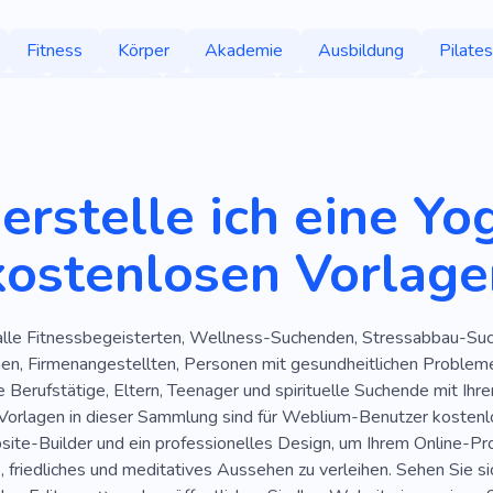
Fitness
Körper
Akademie
Ausbildung
Pilates
lust
Lebensstil
Persönlich
Fitnessstudio
Akadem
g
Klasse
Gewicht Verloren
Fitness Für Senioren
G
ungen
Übergewicht
Protein
Ruhig
Gleichgewicht
erstelle ich eine Y
rung
Akademie
Kickboxen
Sportunterricht
Akade
kostenlosen Vorlage
haftsfitness
Training Zu Hause
Massenaufbau
Ergän
wohnheiten
Gesundes Leben
Vorbeugende Behandlung
alle Fitnessbegeisterten, Wellness-Suchenden, Stressabbau-Su
nsstil
Akademie
Mobile
Psychische Gesundheit
en, Firmenangestellten, Personen mit gesundheitlichen Problemen
e Berufstätige, Eltern, Teenager und spirituelle Suchende mit Ih
nline-Bildung
Webentwicklung
Kreativ
Spa
Mas
Vorlagen in dieser Sammlung sind für Weblium-Benutzer kostenlo
te-Builder und ein professionelles Design, um Ihrem Online-Proj
Coaching
Lebensberater
Schönheit
Beratung
S
, friedliches und meditatives Aussehen zu verleihen. Sehen Sie 
Tango
Tanzen
Erfahrung
Liebe
Hobby
Tau