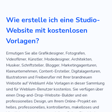
Dienstleistungen
Technologie
Foto
Ausrüstung
Akademie
Innenarchitektur
Wie erstelle ich eine Studio-
Akademie
Ausbildung
Akademie
Website mit kostenlosen
Einzigartig
Spezialist
Akademie
Heim
Vorlagen?
Lebensstil
Hautpflege
Akademie
Persönlich
Akademie
Projekt
Haus
Ermutigen Sie alle Grafikdesigner, Fotografen,
Videofilmer, Künstler, Modedesigner, Architekten,
Lustig
Arbeiten
Blog
Gebäude
Musiker, Schriftsteller, Blogger, Marketingagenturen,
Kleinunternehmen, Content-Ersteller, Digitalagenturen,
Menschen
Zubehör
Designer
Illustratoren und Freiberufler mit Ihrer brandneuen
Akademie
Akademie
Spa
Speichern
Website auf Weblium! Alle Vorlagen in dieser Sammlung
sind für Weblium-Benutzer kostenlos. Sie verfügen über
Stilvoll
Therapie
Werkzeug
Yoga
einen Drag-and-Drop-Website-Builder und ein
professionelles Design, um Ihrem Online-Projekt ein
Fitness
Beratung
3D
Akademie
helles, professionelles, kontrolliertes, makelloses und