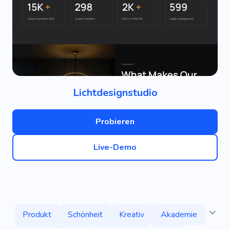
Lichtdesignstudio
Probieren
Live-Demo
Produkt
Schönheit
Kreativ
Akademie