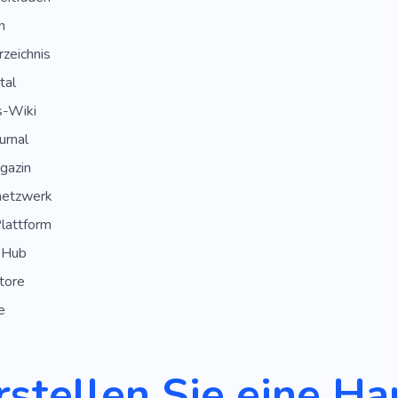
n
zeichnis
tal
s-Wiki
urnal
gazin
netzwerk
lattform
 Hub
tore
e
rstellen Sie eine Ha