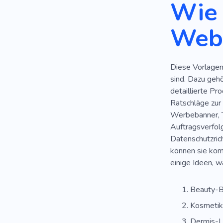
Wie 
Webs
Diese Vorlagen 
sind. Dazu gehö
detaillierte P
Ratschläge zur
Werbebanner, T
Auftragsverfol
Datenschutzrich
können sie komb
einige Ideen, 
Beauty-B
Kosmetik
Dermis-L