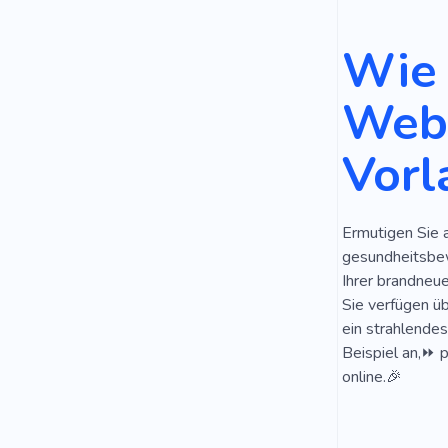
Essentiell
Wie 
Ausbildung
Webs
Augenbraue
Vorl
Professione
Apotheker
Ermutigen Sie 
Tagescreme
gesundheitsbew
Schuppen
Ihrer brandneu
Sie verfügen ü
ein strahlendes
Beispiel an,⏩ p
online.🎉