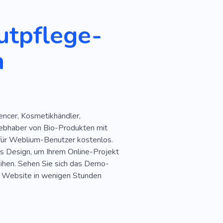
Weiß
Akademie
utpflege-
E-Commerce
n
gung
Nagelkunst
Verfahren
Drogen
ene
Lippenstift
Pille
encer, Kosmetikhändler,
eruch
Botox
iebhaber von Bio-Produkten mit
 für Weblium-Benutzer kostenlos.
s Design, um Ihrem Online-Projekt
leihen. Sehen Sie sich das Demo-
re Website in wenigen Stunden