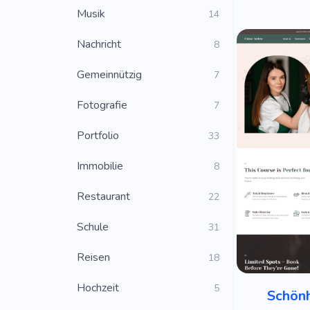
Musik
14
Nachricht
8
Gemeinnützig
7
Fotografie
7
Portfolio
33
Immobilie
8
Restaurant
22
Schule
31
Reisen
18
Hochzeit
5
Schönh