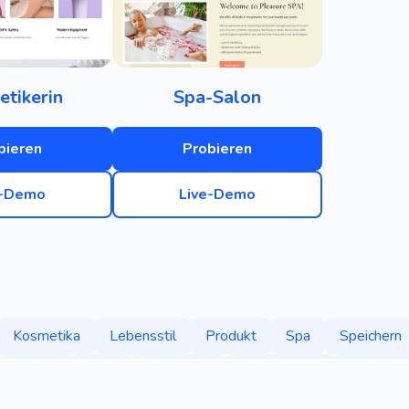
tikerin
Spa-Salon
bieren
Probieren
e-Demo
Live-Demo
Kosmetika
Lebensstil
Produkt
Spa
Speichern
Bilden
Haut
Akademie
Tätowierung
Akademi
Beratung
Salon
Kosmetologie
Medizin
Creme