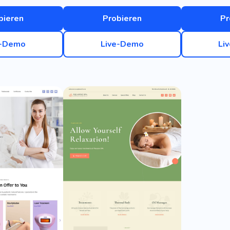
bieren
Probieren
Pr
e-Demo
Live-Demo
Li