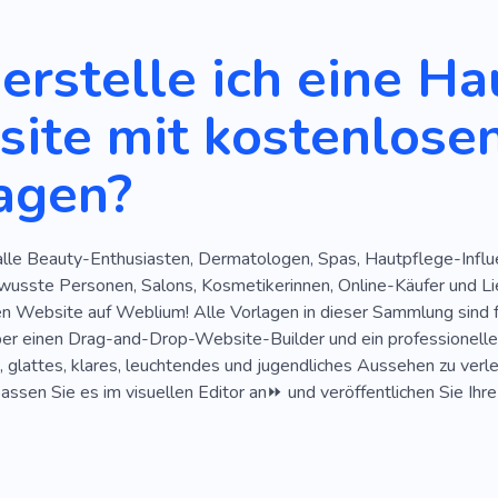
Akademie
Akademie
Innenarchitektur
Stilvoll
erstelle ich eine Ha
Boutique
Luxus
Akademie
Frauen
Geschäft
ite mit kostenlose
n
Wimpernverlängerungen
Akademie
Bad
Reini
agen?
lle Betreuung
Arzt
Kosmetikerin
Dienstleistungen
Chemikalien
Konturkunststoff
Schutzmaske
Hygi
alle Beauty-Enthusiasten, Dermatologen, Spas, Hautpflege-Influ
Gelpolitur
Strahlende Haut
Öle
Shampoos
G
usste Personen, Salons, Kosmetikerinnen, Online-Käufer und L
Wachsen
Maniküre
Nägel
en Website auf Weblium! Alle Vorlagen in dieser Sammlung sind
ber einen Drag-and-Drop-Website-Builder und ein professionelle
, glattes, klares, leuchtendes und jugendliches Aussehen zu ver
assen Sie es im visuellen Editor an⏩ und veröffentlichen Sie Ih