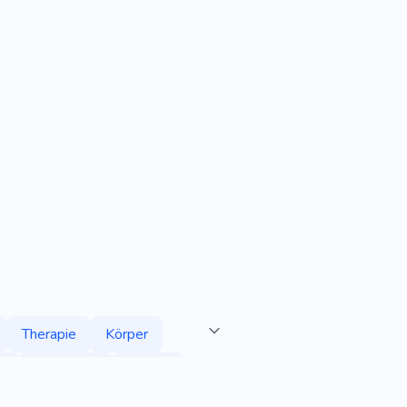
Therapie
Körper
e
Akademie
Studio
Zubehör
Ruhig