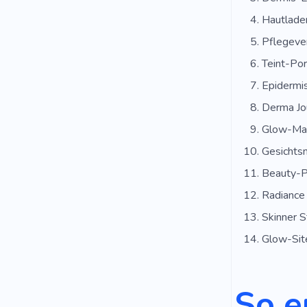
Hautlade
Pflegever
Teint-Por
Epidermi
Derma Jo
Glow-Ma
Gesichts
Beauty-P
Radiance
Skinner S
Glow-Sit
So e