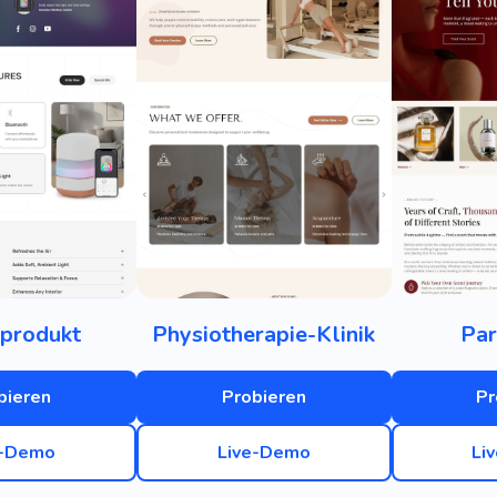
lprodukt
Physiotherapie-Klinik
Par
bieren
Probieren
Pr
e-Demo
Live-Demo
Li