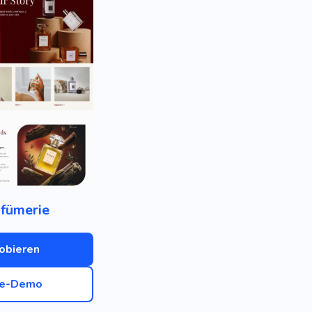
fümerie
obieren
ve-Demo