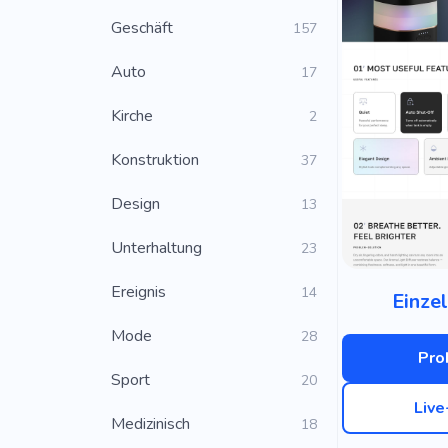
Geschäft
157
Auto
17
Kirche
2
Konstruktion
37
Design
13
Unterhaltung
23
Ereignis
14
Einze
Mode
28
Pro
Sport
20
Liv
Medizinisch
18