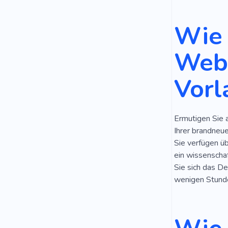
Heimtrainin
Wie 
Mobile
Webs
Trainer
K
Vorl
Üben
Be
Akademie
Ermutigen Sie 
Monteur
Ihrer brandneu
Ergänzunge
Sie verfügen ü
ein wissenschaf
Massenaufb
Sie sich das De
wenigen Stunde
Athlet