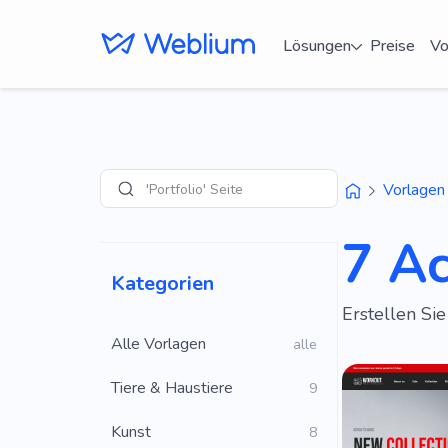
Lösungen
Preise
Vo
'Portfolio' Seiten
Vorlagen
Suche
7 A
Kategorien
Erstellen Si
Alle Vorlagen
alle
Tiere & Haustiere
9
Kunst
8