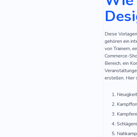
Wie 
Desi
Diese Vorlagen 
gehören ein int
von Trainern, e
Commerce-Shop 
Bereich, ein K
Veranstaltungen
erstellen. Hier
Neuigkei
Kampffo
Kampfere
Schlägere
Nahkampf