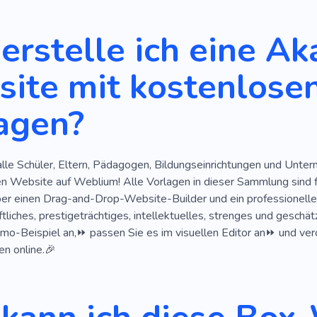
g
Schuhe
Sportuhr
Toll
Großartig
Beliebt
erstelle ich eine A
SEO
Kreativ
Einfach
Informativ
Waffen
Badea
ite mit kostenlose
lasse
Trainieren
Akademie
Stärke
Motivation
agen?
ruf
Ringen
Arena
Bälle
Billard-
Poolclub
Emotionen
Produkt
Energie
Webentwicklung
alle Schüler, Eltern, Pädagogen, Bildungseinrichtungen und Unte
Gewicht Verloren
Marathon
Kraftdreikampf
Rehabili
en Website auf Weblium! Alle Vorlagen in dieser Sammlung sind
n
Übergewicht
Fitness Für Senioren
Gesundes Lebe
ber einen Drag-and-Drop-Website-Builder und ein professionelle
tliches, prestigeträchtiges, intellektuelles, strenges und gesch
au
Akademie
Protein
Erholung
Training Zu Hause
mo-Beispiel an,⏩ passen Sie es im visuellen Editor an⏩ und verö
n online.🎉