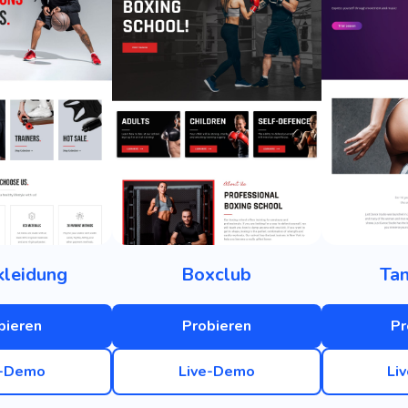
kleidung
Boxclub
Tan
bieren
Probieren
Pr
e-Demo
Live-Demo
Li