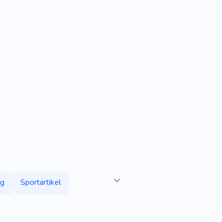
ng
Sportartikel
de
Kriegerisch
änger
Yoga