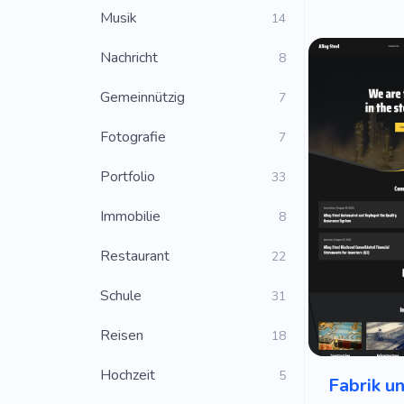
Musik
14
Nachricht
8
Gemeinnützig
7
Fotografie
7
Portfolio
33
Immobilie
8
Restaurant
22
Schule
31
Reisen
18
Hochzeit
5
Fabrik un