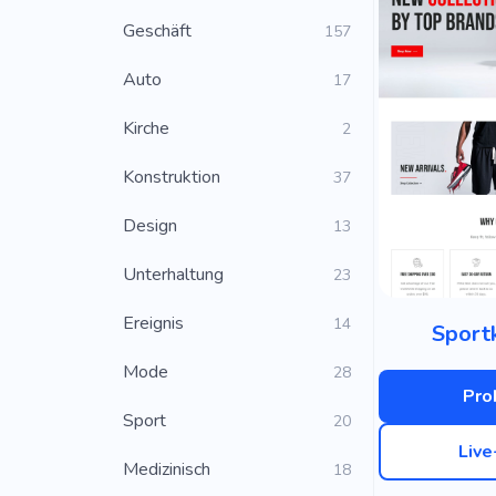
Geschäft
157
Auto
17
Kirche
2
Konstruktion
37
Design
13
Unterhaltung
23
Ereignis
14
Sport
Mode
28
Pro
Sport
20
Liv
Medizinisch
18