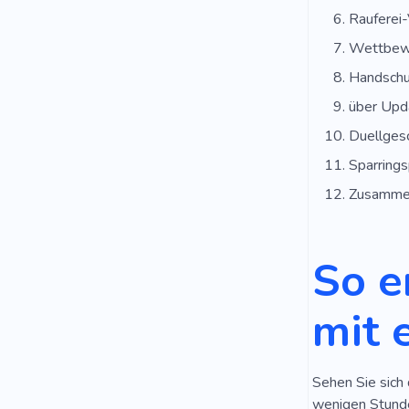
Rauferei
Wettbewe
Handschu
über Upd
Duellges
Sparrings
Zusammen
So e
mit 
Sehen Sie sich 
wenigen Stunde