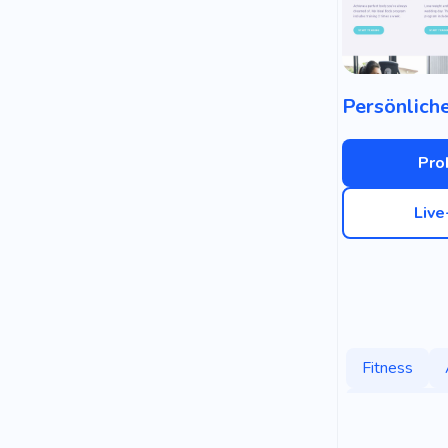
Pro
Liv
Fitness
Sportbeklei
Sportunterri