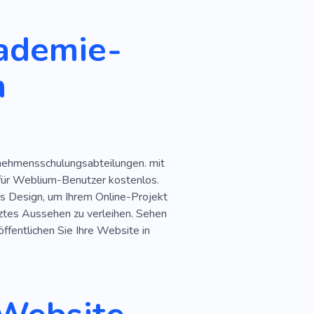
Einzigartig
Cool
kademie-
nzug
Kampf
Aktivität
n
Anfänger
Lektion
Kämpfen
Wettbewerb
Körper
Fitnessstudio
rnehmensschulungsabteilungen. mit
tation
Aktiver Lebensstil
 für Weblium-Benutzer kostenlos.
n
Gewicht Verlieren
s Design, um Ihrem Online-Projekt
ätztes Aussehen zu verleihen. Sehen
Gewichtsverlust
ffentlichen Sie Ihre Website in