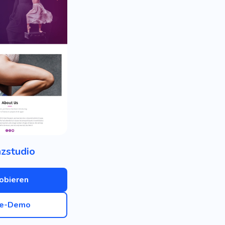
zstudio
obieren
ve-Demo