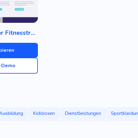
Persönlicher Fitnesstrainer
bieren
e-Demo
Ausbildung
Kickboxen
Dienstleistungen
Sportkleidu
dung
Sportbekleidung
Akademie
Akademie
Pfer
cht
Gewichtheben
Pilates
Dehnung
Yoga Für Anf