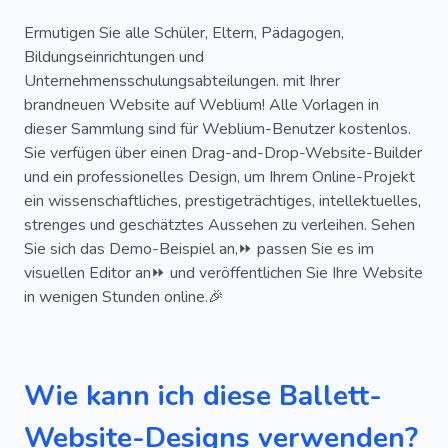
Teenager
Künstler
Leistung
Ermutigen Sie alle Schüler, Eltern, Pädagogen,
Bildungseinrichtungen und
Ausbildung
Liebe
Hobby
Fitness
Unternehmensschulungsabteilungen. mit Ihrer
brandneuen Website auf Weblium! Alle Vorlagen in
Akademie
Pilates
Dehnung
Yoga
dieser Sammlung sind für Weblium-Benutzer kostenlos.
Choreographie
Rhythmik
Sie verfügen über einen Drag-and-Drop-Website-Builder
und ein professionelles Design, um Ihrem Online-Projekt
ein wissenschaftliches, prestigeträchtiges, intellektuelles,
strenges und geschätztes Aussehen zu verleihen. Sehen
Sie sich das Demo-Beispiel an,⏩ passen Sie es im
visuellen Editor an⏩ und veröffentlichen Sie Ihre Website
in wenigen Stunden online.🎉
Wie kann ich diese Ballett-
Website-Designs verwenden?