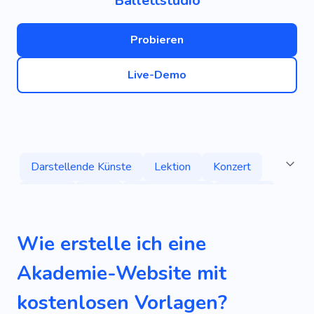
Ballettstudio
Probieren
Live-Demo
Darstellende Künste
Lektion
Konzert
Tanzen
Oper
Bühnenauftritt
Theater
Tango
Theaterrepertoire
Erfahrung
Wie erstelle ich eine
Schauspiel
Klassische Musik
Akademie-Website mit
Gruppenunterricht
Akademie
Klasse
kostenlosen Vorlagen?
Schlagen
Ausbildung
Hip Hop