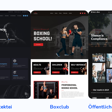
ektei
Boxclub