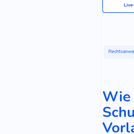
Liv
Rechtsanwa
Anwaltskanz
Schlosswec
Missbrauch
Wie 
Politiker
Schu
Rechtsanwa
Vorl
Dokumentie