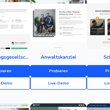
Versicherungsgesellschaft
Anwaltskanzlei
Sc
bieren
Probieren
Pr
e-Demo
Live-Demo
Li