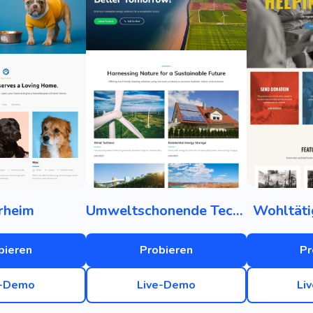
rheim
Umweltschonende Technologien
Wohltäti
bieren
Probieren
Pr
e-Demo
Live-Demo
Li