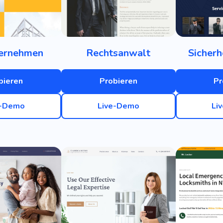
ernehmen
Rechtsanwalt
Sicherh
bieren
Probieren
Pr
e-Demo
Live-Demo
Li