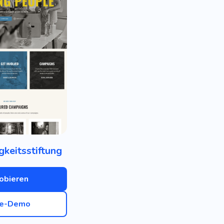
gkeitsstiftung
obieren
ve-Demo