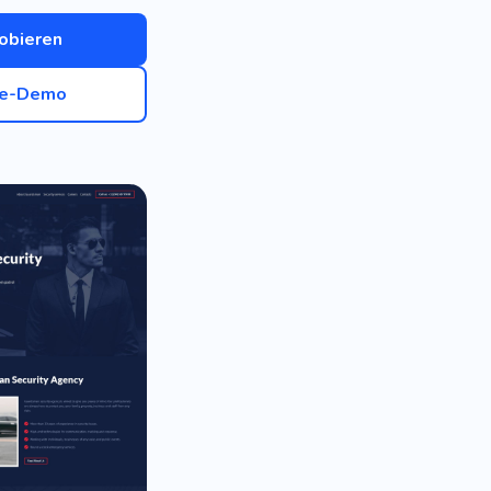
obieren
ve-Demo