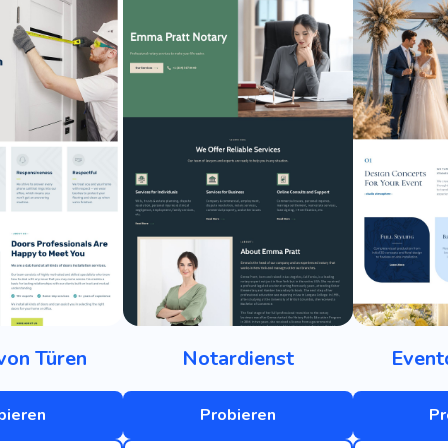
von Türen
Notardienst
Event
bieren
Probieren
Pr