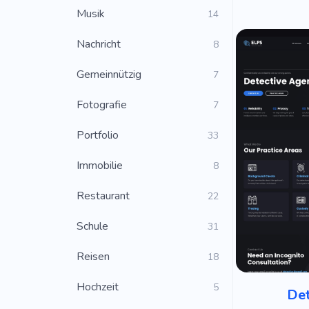
Musik
14
Nachricht
8
Gemeinnützig
7
Fotografie
7
Portfolio
33
Immobilie
8
Restaurant
22
Schule
31
Reisen
18
Hochzeit
5
Det