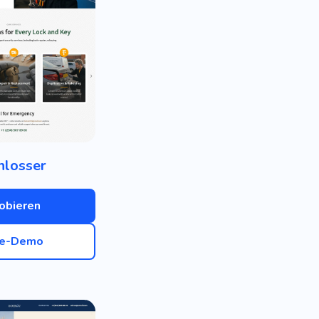
hlosser
obieren
ve-Demo