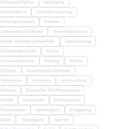
Bodyguard-Fahrer
Verfolgung
Streifendienst
Videoüberwachung
Kriminalprävention
Detektiv
Leibwächter Für Kinder
Sicherheitseskorte
Mieten Sie Einen Leibwächter
Überwachung
Sicherheitsbehörde
Schutz
Sicherheitsdienste
Stalking
Waffen
Drohnen
Gewerblicher Schlosser
Verbrechen
Krimineller
Untersuchung
Detektei
Elektrische Türöffnersysteme
Notfall
Feuerwaffe
Rechtsanwalt
Privatdetektiv
Geheimagent
Belagerung
Spion
Verteidigung
Sperren