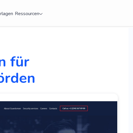
rlagen
Ressourcen
 für
örden