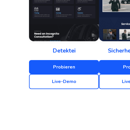
Detektei
Sicherh
Probieren
Pr
Live-Demo
Liv