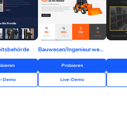
eitsbehörde
Bauwesen/Ingenieurwesen
obieren
Probieren
e-Demo
Live-Demo