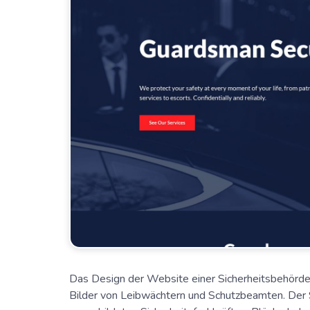
Das Design der Website einer Sicherheitsbehörde 
Bilder von Leibwächtern und Schutzbeamten. Der S