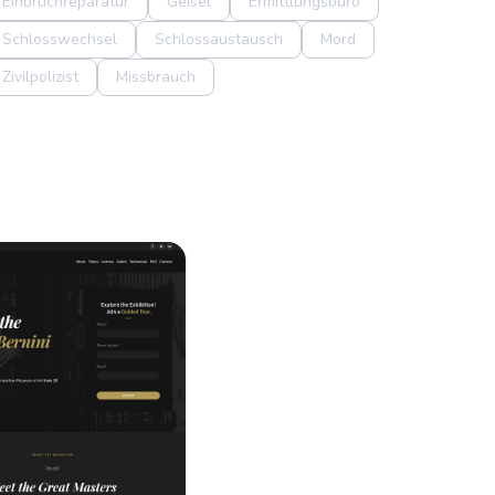
Einbruchreparatur
Geisel
Ermittlungsbüro
Schlosswechsel
Schlossaustausch
Mord
Zivilpolizist
Missbrauch