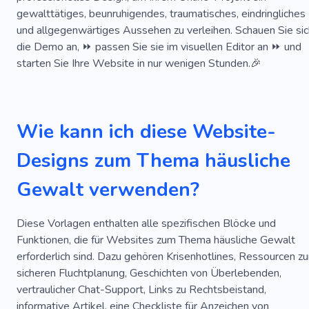
Stiftung
Heilig
Krankenhaus
gewalttätiges, beunruhigendes, traumatisches, eindringliches
Auswirkungen
Jesus
Gemeinde
Pastor
und allgegenwärtiges Aussehen zu verleihen. Schauen Sie sic
die Demo an, ⏩ passen Sie sie im visuellen Editor an ⏩ und
Geheimnis
Annahme
Antiquität
Batterie
starten Sie Ihre Website in nur wenigen Stunden.🎉
Blut
Sich Um Dinge Kümmern
Akademie
Klima
Personal
Polizist
Grausamkeit
Wie kann ich diese Website-
Neugierig
Dissens
Zusammengehörigkeit
Designs zum Thema häusliche
Gewähren
Partner
Gemeinschaft
Sozial
Gewalt verwenden?
Streit
Interessengruppe
Probleme
Beratung
Psychologe
Psychotherapeut
Diese Vorlagen enthalten alle spezifischen Blöcke und
Funktionen, die für Websites zum Thema häusliche Gewalt
Therapie
Psychische Gesundheit
Erfahrung
erforderlich sind. Dazu gehören Krisenhotlines, Ressourcen zu
sicheren Fluchtplanung, Geschichten von Überlebenden,
Vertrauen
Selbstwertgefühl
Stress
vertraulicher Chat-Support, Links zu Rechtsbeistand,
Beratung
Verbesserung
Selbstverbesserung
informative Artikel, eine Checkliste für Anzeichen von