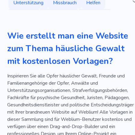
Unterstützung
Missbrauch
Helfen
Menschen
Wohltätigkeit
Freiwilliger
Krisenzentren
Lebensrettend
Demokratie
Wie erstellt man eine Website
Diskriminierung
Regierung
Kummer
zum Thema häusliche Gewalt
Menschheit
Religion
Buddhismus
mit kostenlosen Vorlagen?
Problem
Spende
Akademie
Flüchtling
Internationale Organisation
Naturkatastrophe
Inspirieren Sie alle Opfer häuslicher Gewalt, Freunde und
Familienangehörige der Opfer, Anwälte und
Schutz
Medizinische Hilfe
Menschen Retten
Unterstützungsorganisationen, Strafverfolgungsbehörden,
Fachkräfte für psychische Gesundheit, Juristen, Pädagogen,
Zuhause Verloren
Akademie
Gesundheitsdienstleister und politische Entscheidungsträger
Primäre Medizinische Hilfe
Erste-Hilfe-Punkt
mit Ihrer brandneuen Website auf Weblium! Alle Vorlagen in
dieser Sammlung sind für Weblium-Benutzer kostenlos und
Vorübergehender Schutz
Bibel
Landkomplex
verfügen über einen Drag-and-Drop-Builder und ein
professionelles Design, um Ihrem Online-Projekt ein