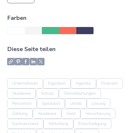
Farben
Diese Seite teilen
Unternehmen
Eigentum
Agentur
Finanzen
Akademie
Schutz
Dienstleistungen
Persönlich
Spezialist
Unfall
Lösung
Zahlung
Akademie
Geld
Versicherung
Sachverstand
Verhütung
Entschädigung