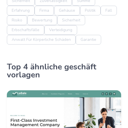
Sicherheit
Zuverlässigkeit
Summe
Erfahrung
Firma
Gehäuse
Politik
Fall
Risiko
Bewertung
Sicherheit
Erbschaftsfälle
Verteidigung
Anwalt Für Körperliche Schäden
Garantie
Top 4 ähnliche geschäft
vorlagen