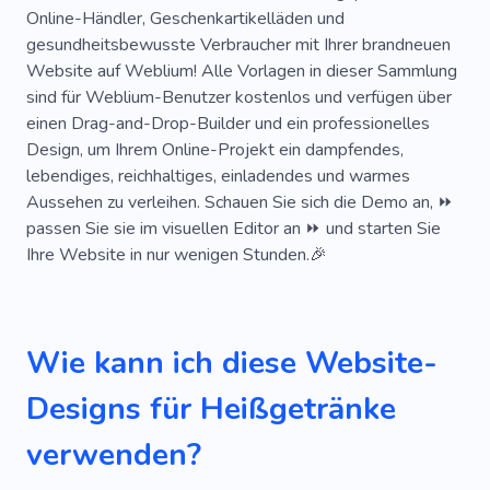
Alkoholische Getränke
Bier
Küchenset
Online-Händler, Geschenkartikelläden und
gesundheitsbewusste Verbraucher mit Ihrer brandneuen
Wein
Party
Urlaub
Website auf Weblium! Alle Vorlagen in dieser Sammlung
Spirituosengeschäft
Café
Barista
sind für Weblium-Benutzer kostenlos und verfügen über
einen Drag-and-Drop-Builder und ein professionelles
Kuchen
Akademie
Entspannen
Süß
Design, um Ihrem Online-Projekt ein dampfendes,
lebendiges, reichhaltiges, einladendes und warmes
Teeliebhaber
Produkt
Mittagessen
Aussehen zu verleihen. Schauen Sie sich die Demo an, ⏩
Abendessen
Snack
Vergnügen
passen Sie sie im visuellen Editor an ⏩ und starten Sie
Ihre Website in nur wenigen Stunden.🎉
Geruch
Beere
Brot
Kantine
Kohlenhydrate
Kaffeemaschine
Kekse
Wie kann ich diese Website-
Eiscreme
Milch
Pizza
Geschmack
Designs für Heißgetränke
Gelb
Bäckerei
Romantik
Cappuccino
Fastfood
Gastronomie
Erfrischung
verwenden?
Weinbar
Fastfood
Handwerk
Lecker