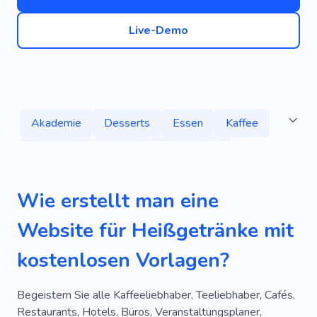
Live-Demo
Akademie
Desserts
Essen
Kaffee
Akademie
Trinken
Speisekarte
Kochen
Geschmackskombinationen
Bar
Wie erstellt man eine
Frühstück
Latte
Smoothie
Tee
Website für Heißgetränke mit
Teekultur
Teezubereitung
Matcha
kostenlosen Vorlagen?
Matcha-Degustation
Teetrinken
Teeparty
Käse
Vorspeisen
Vegetarisches Menü
Begeistern Sie alle Kaffeeliebhaber, Teeliebhaber, Cafés,
Restaurants, Hotels, Büros, Veranstaltungsplaner,