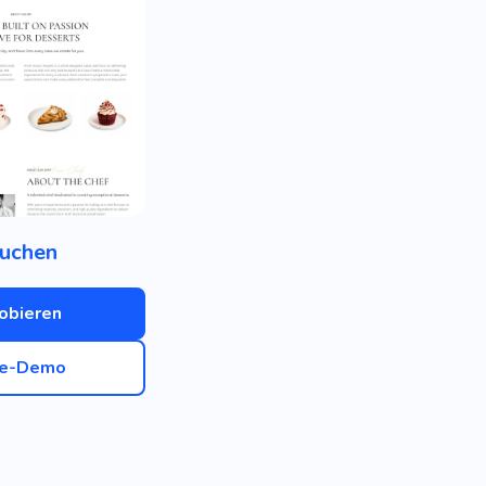
uchen
obieren
ve-Demo