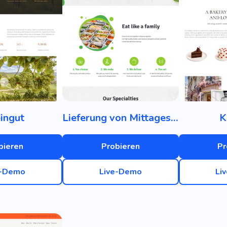
ingut
Lieferung von Mittagessen im Büro
K
bieren
Probieren
Pr
e-Demo
Live-Demo
Li