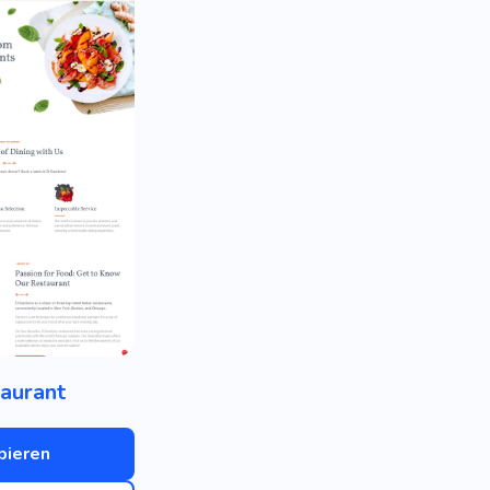
aurant
bieren