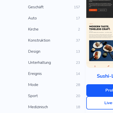
Geschäft
157
Auto
17
Kirche
2
Konstruktion
37
Design
13
Unterhaltung
23
Ereignis
14
Sushi-
Mode
28
Pro
Sport
20
Liv
Medizinisch
18