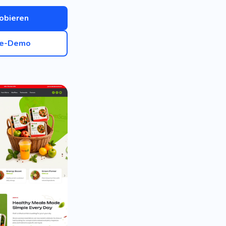
obieren
ve-Demo