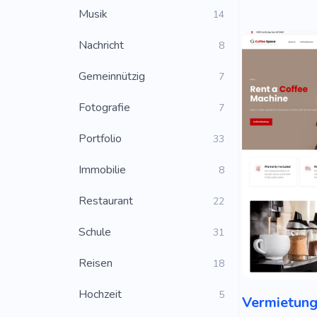
Musik
14
Nachricht
8
Gemeinnützig
7
Fotografie
7
Portfolio
33
Immobilie
8
Restaurant
22
Schule
31
Reisen
18
Hochzeit
5