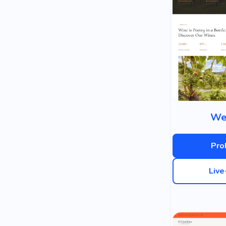
We
Pro
Liv