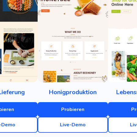
Lieferung
Honigproduktion
Lebens
bieren
Probieren
Pr
e-Demo
Live-Demo
Li