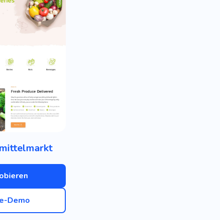
mittelmarkt
obieren
ve-Demo