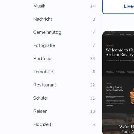
Musik
Liv
14
Nachricht
8
Gemeinnützig
7
Fotografie
7
Portfolio
33
Immobilie
8
Restaurant
22
Schule
31
Reisen
18
Hochzeit
5