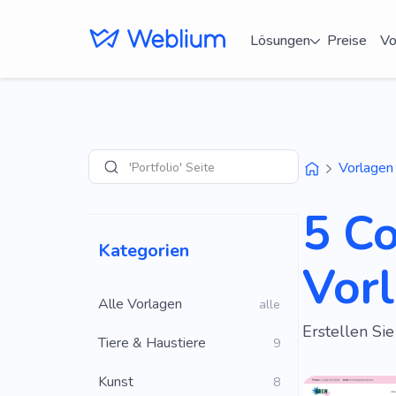
Lösungen
Preise
Vo
'Portfolio' Seiten
Vorlagen
Suche
5 C
Kategorien
Vor
Alle Vorlagen
alle
Erstellen Si
Tiere & Haustiere
9
Kunst
8