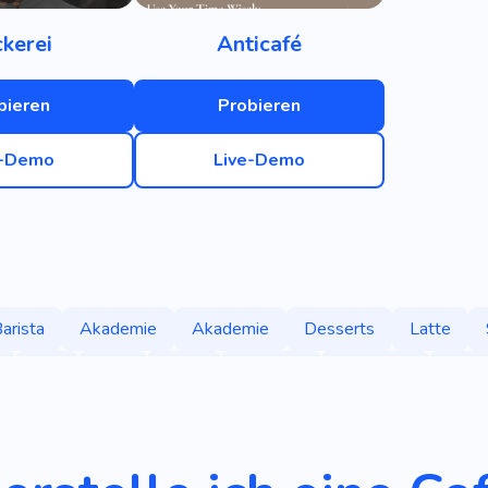
kerei
Anticafé
bieren
Probieren
e-Demo
Live-Demo
arista
Akademie
Akademie
Desserts
Latte
Tee
Brot
Milch
Bäckerei
Frühstück
Kuch
änke
Produkt
Snack
Kochen
Anti-Café
Beere
ine
Kekse
Vorspeisen
Lebensmittel
Teezuberei