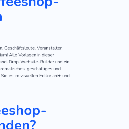
ffeeshop-
ebhaber
Fastfood
n
n, Geschäftsleute, Veranstalter,
um! Alle Vorlagen in dieser
-and-Drop-Website-Builder und ein
aromatisches, geschäftiges und
Sie es im visuellen Editor an⏩ und
eeshop-
nden?