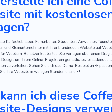
erstelle ich eine Co
Romantik
Cappuccino
Fastfood
Küchenset
Teeli
ite mit kostenlose
agen?
lle Kaffeeliebhaber, Fernarbeiter, Studenten, Anwohner, Touriste
ten und Kleinunternehmer mit Ihrer brandneuen Website auf Webli
für Weblium-Benutzer kostenlos. Sie verfügen über einen Drag
 Design, um Ihrem Online-Projekt ein gemütliches, einladendes, 
n zu verleihen. Sehen Sie sich das Demo-Beispiel an,⏩ passen 
 Sie Ihre Website in wenigen Stunden online.🎉
kann ich diese Coff
ite-Designs verwe