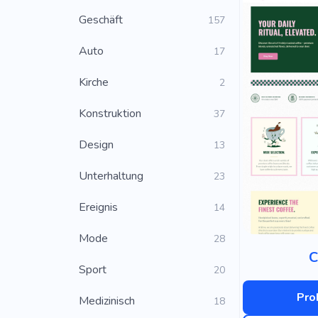
Geschäft
157
Auto
17
Kirche
2
Konstruktion
37
Design
13
Unterhaltung
23
Ereignis
14
Mode
28
C
Sport
20
Pro
Medizinisch
18