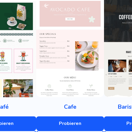
afé
Cafe
Baris
bieren
Probieren
Pr