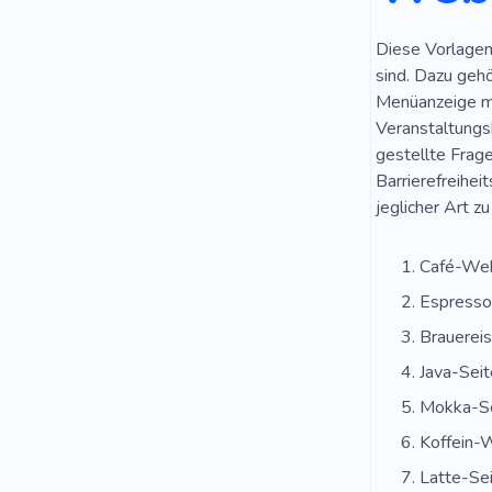
Diese Vorlagen 
sind. Dazu geh
Menüanzeige mit
Veranstaltungs
gestellte Frag
Barrierefreihei
jeglicher Art z
Café-Web
Espresso
Brauereis
Java-Seit
Mokka-Se
Koffein-
Latte-Se