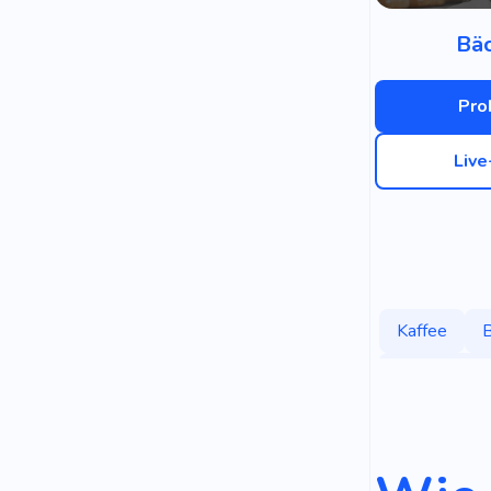
Bäc
Pro
Liv
Kaffee
B
Speisekarte
Heiße Getr
Kaffeemasch