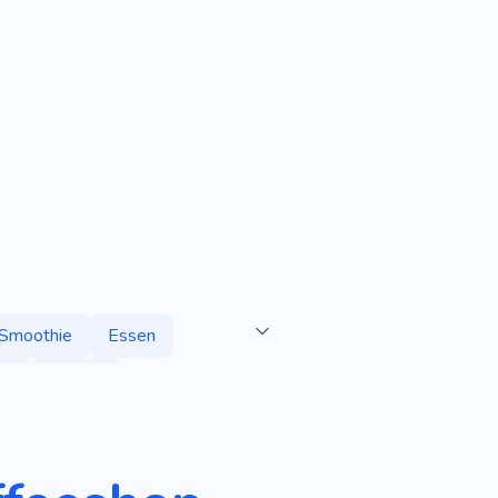
Smoothie
Essen
en
Trinken
Kohlenhydrate
tung
Geschmack