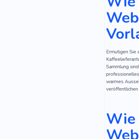
Wie 
Lounge
Webs
Körner
Vorl
Ermutigen Sie a
Kaffeelieferan
Sammlung sind 
professionelles
warmes Aussehe
veröffentlichen
Wie 
Webs