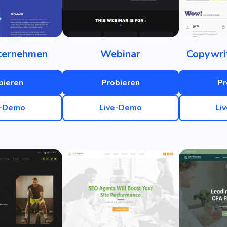
ternehmen
Webinar
Copywri
bieren
Probieren
Pr
e-Demo
Live-Demo
Li