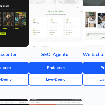
sscenter
SEO-Agentur
bieren
Probieren
Pr
e-Demo
Live-Demo
Li