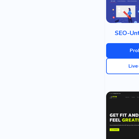
SEO-Un
Pro
Liv