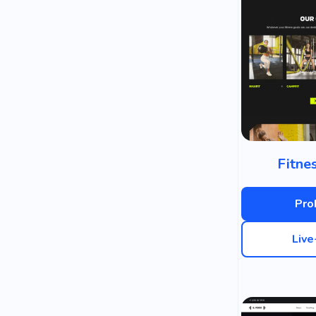
Fitne
Pro
Liv