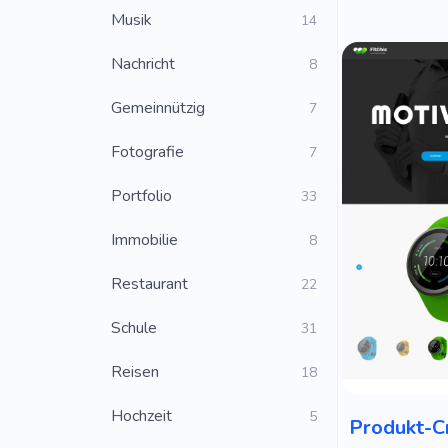
Musik
14
Nachricht
8
Gemeinnützig
7
Fotografie
7
Portfolio
33
Immobilie
8
Restaurant
22
Schule
31
Reisen
18
Hochzeit
5
Produkt-C