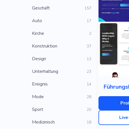
Geschäft
157
Auto
17
Kirche
2
Konstruktion
37
Design
13
Unterhaltung
23
Ereignis
14
Führungs
Mode
28
Pro
Sport
20
Liv
Medizinisch
18