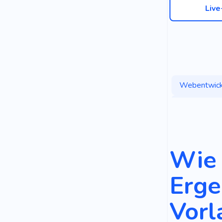
Liv
Webentwick
Ausbildung
Projekt
Verbesseru
Wie 
Karriere
Erge
Akademie
Vorl
Lösung