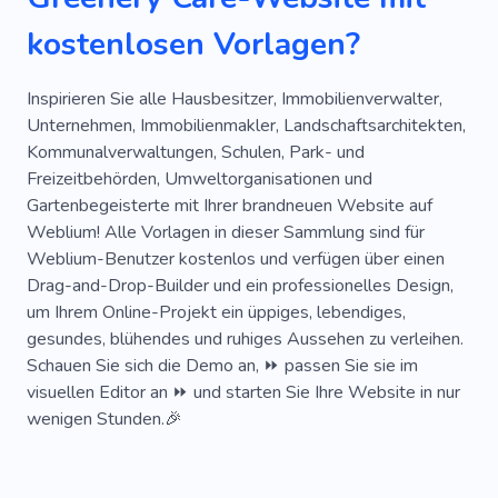
Rasen
Baum
Anlage
Farne
kostenlosen Vorlagen?
Monstera
Dünger
Palmen
Produkt
Geschäft
Garten
Gartengestaltung
Inspirieren Sie alle Hausbesitzer, Immobilienverwalter,
Unternehmen, Immobilienmakler, Landschaftsarchitekten,
Baum- Und Strauchschnitt
Gärtner
Kommunalverwaltungen, Schulen, Park- und
Freizeitbehörden, Umweltorganisationen und
Grüne Welt
Ökologie
Körner
Gartenbegeisterte mit Ihrer brandneuen Website auf
Recycling
Nachhaltig
Grüne Wirtschaft
Weblium! Alle Vorlagen in dieser Sammlung sind für
Weblium-Benutzer kostenlos und verfügen über einen
Selbstbewässerung Des Rasens
Reinigung
Drag-and-Drop-Builder und ein professionelles Design,
um Ihrem Online-Projekt ein üppiges, lebendiges,
Landwirtschaft
Öko-Reinigung
Schmutz
gesundes, blühendes und ruhiges Aussehen zu verleihen.
Mineralien
Schauen Sie sich die Demo an, ⏩ passen Sie sie im
visuellen Editor an ⏩ und starten Sie Ihre Website in nur
wenigen Stunden.🎉