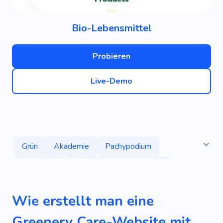
Bio-Lebensmittel
Probieren
Live-Demo
Grün
Akademie
Pachypodium
Sauerstoff
Gras
Sauberer Garten
Hausgärtner
Plantagen
Baumpflanzung
Wie erstellt man eine
Umweltfreundlich
Gartenarbeit
Blume
Greenery Care-Website mit