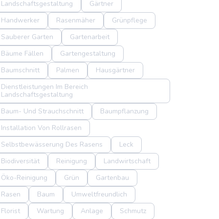
Landschaftsgestaltung
Gärtner
Handwerker
Rasenmäher
Grünpflege
Sauberer Garten
Gartenarbeit
Bäume Fällen
Gartengestaltung
Baumschnitt
Palmen
Hausgärtner
Dienstleistungen Im Bereich
Landschaftsgestaltung
Baum- Und Strauchschnitt
Baumpflanzung
Installation Von Rollrasen
Selbstbewässerung Des Rasens
Leck
Biodiversität
Reinigung
Landwirtschaft
Öko-Reinigung
Grün
Gartenbau
Rasen
Baum
Umweltfreundlich
Florist
Wartung
Anlage
Schmutz