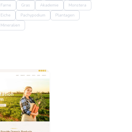
Farne
Gras
Akademie
Monstera
Eiche
Pachypodium
Plantagen
Mineralien