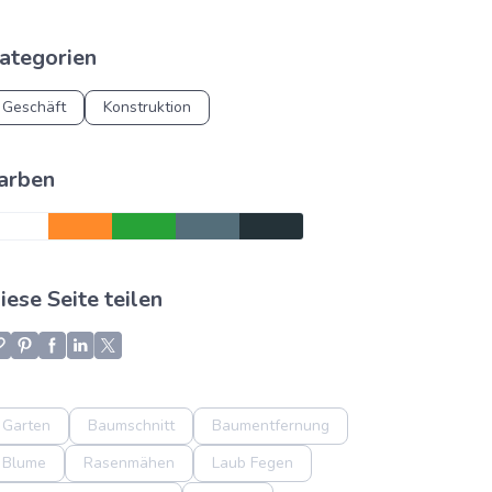
ategorien
Geschäft
Konstruktion
arben
iese Seite teilen
Garten
Baumschnitt
Baumentfernung
Blume
Rasenmähen
Laub Fegen