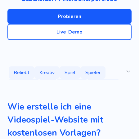
Probieren
Live-Demo
Beliebt
Kreativ
Spiel
Spieler
Gewinner
Toll
Großartig
Einzigartig
Cool
Mobile
SEO
Einfach
Wie erstelle ich eine
Informativ
Monster
Online-Spiele
Videospiel-Website mit
Handyspiele
Questraum
Technologie
kostenlosen Vorlagen?
Grafik
Freizeit
Programmierung