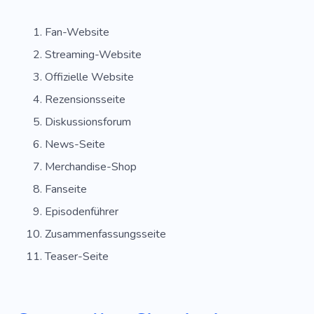
Lila
Technologie
Benutzerfreundlich
Fan-Website
Lernen
Abonnement
Ausstellung
Streaming-Website
Segelflugzeug
Grüße
Neuheiten
Offizielle Website
Intrigen
Zeitschrift
Wunderbar
Rezensionsseite
Diskussionsforum
Frieden
Zimmer
Fernbedienung
News-Seite
Ungewöhnlich
Welt
Bekanntmachung
Merchandise-Shop
Horror
Unternehmen
Warten
Fanseite
Ladenwerbung
Alarm
Episodenführer
Zusammenfassungsseite
Vorlagen Für Websites
Werkzeug
Teaser-Seite