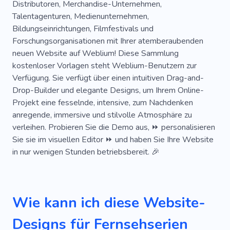
Distributoren, Merchandise-Unternehmen,
Talentagenturen, Medienunternehmen,
Einfach
Blog
Waffen
Theater
Bildungseinrichtungen, Filmfestivals und
Betrachten
Gießen
Fanclub
Rede
Forschungsorganisationen mit Ihrer atemberaubenden
neuen Website auf Weblium! Diese Sammlung
Stimme Für Film
Dramatisches Theater
kostenloser Vorlagen steht Weblium-Benutzern zur
Verfügung. Sie verfügt über einen intuitiven Drag-and-
DJ
Hörer
Audio-
Konzert
Tanzen
Drop-Builder und elegante Designs, um Ihrem Online-
Nacht
Sänger
Wiedergabeliste
Projekt eine fesselnde, intensive, zum Nachdenken
anregende, immersive und stilvolle Atmosphäre zu
Gruppe
Musikgruppe
Band
Clip
verleihen. Probieren Sie die Demo aus, ⏩ personalisieren
Sie sie im visuellen Editor ⏩ und haben Sie Ihre Website
Schlagen
Komponist
Akademie
in nur wenigen Stunden betriebsbereit. 🎉
Musikstudio
Orchester
Rave
Saxophon
Solfeggio
Violine
Radio
Wie kann ich diese Website-
Akustische Musikinstrumente
Ohrhörer
Designs für Fernsehserien
Kopfhörer
Elektronische Instrumente