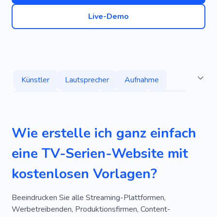
Live-Demo
Künstler
Lautsprecher
Aufnahme
Premiere
Kreativ
Informativ
Netflix
Berühmtheit
Akademie
Hören
Klang
Wie erstelle ich ganz einfach
Akademie
Liebe
Medien
eine TV-Serien-Website mit
Aufmerksamkeitsstark
Startet Bald
kostenlosen Vorlagen?
Teaser
Schauspieler
Akademie
Serie
Kino
Toll
Großartig
Beliebt
Beeindrucken Sie alle Streaming-Plattformen,
Werbetreibenden, Produktionsfirmen, Content-
Einzigartig
Cool
Mobile
SEO