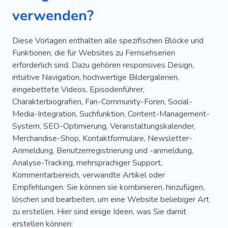
verwenden?
Ethnische Instrumente
Uhr
Musikgeschäft
Musikausrüstung
Diese Vorlagen enthalten alle spezifischen Blöcke und
Funktionen, die für Websites zu Fernsehserien
Musikladen
Musikgeschäft
erforderlich sind. Dazu gehören responsives Design,
Musikalische Kunst
Musikalische Komödie
intuitive Navigation, hochwertige Bildergalerien,
eingebettete Videos, Episodenführer,
Musikgeschäft
Philosophische Lieder
Charakterbiografien, Fan-Community-Foren, Social-
Media-Integration, Suchfunktion, Content-Management-
Plattenladen
Reggae
Rhythmik
System, SEO-Optimierung, Veranstaltungskalender,
Signale
Schauspiel
Tiktok
Abend
Merchandise-Shop, Kontaktformulare, Newsletter-
Anmeldung, Benutzerregistrierung und -anmeldung,
Grill
Singen
Leistung
Publikum
Analyse-Tracking, mehrsprachiger Support,
Kommentarbereich, verwandte Artikel oder
Anhänger
Akademie
Kühlen
Empfehlungen. Sie können sie kombinieren, hinzufügen,
Dokumentarfilm
Spielerisch
Mops
löschen und bearbeiten, um eine Website beliebiger Art
zu erstellen. Hier sind einige Ideen, was Sie damit
Ausbildung
Krug
Benachrichtigung
erstellen können: