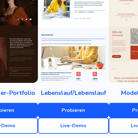
er-Portfolio
Lebenslauf/Lebenslauf
Model
bieren
Probieren
Pr
e-Demo
Live-Demo
Li