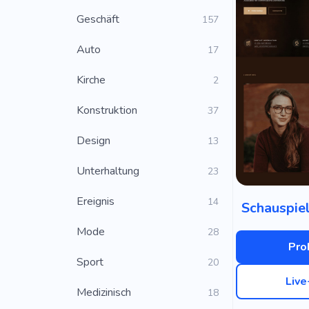
Geschäft
157
Auto
17
Kirche
2
Konstruktion
37
Design
13
Unterhaltung
23
Ereignis
14
Schauspiel
Mode
28
Pro
Sport
20
Liv
Medizinisch
18