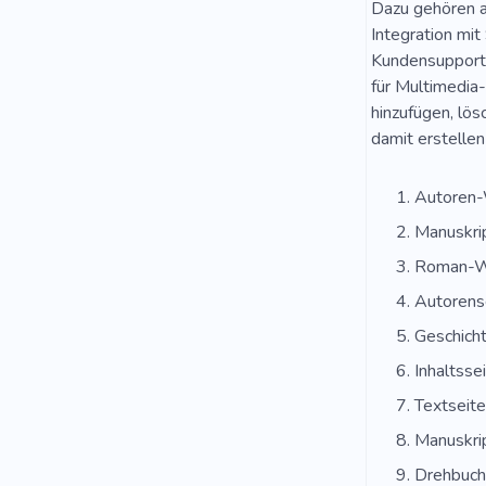
Dazu gehören a
Integration mit
Kundensupport-
für Multimedia-
hinzufügen, lös
damit erstellen
Autoren-
Manuskri
Roman-W
Autorens
Geschich
Inhaltsse
Textseite
Manuskri
Drehbuch