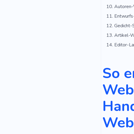
Autoren-
Entwurfs
Gedicht-
Artikel-
Editor-L
So e
Webs
Hand
Web