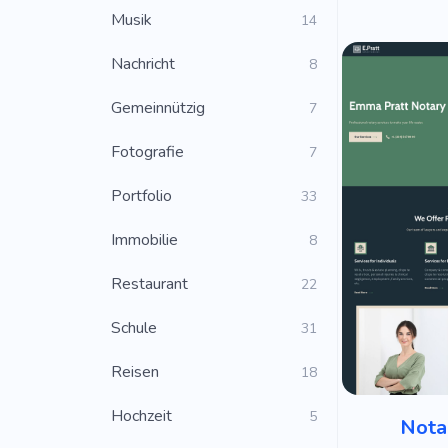
Musik
14
Nachricht
8
Gemeinnützig
7
Fotografie
7
Portfolio
33
Immobilie
8
Restaurant
22
Schule
31
Reisen
18
Hochzeit
5
Nota