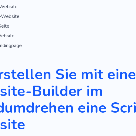
Website
-Website
Seite
Website
andingpage
rstellen Sie mit ein
ite-Builder im
umdrehen eine Scri
site