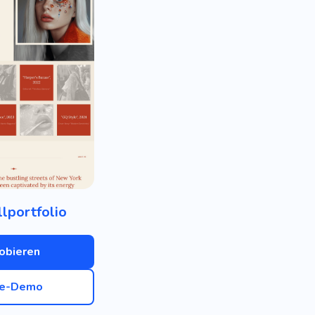
lportfolio
obieren
ve-Demo