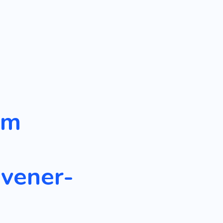
em
vener-