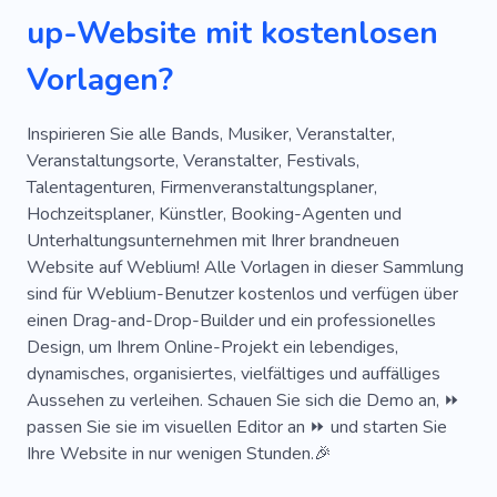
up-Website mit kostenlosen
Zusammenkommen
Frieden
Horror
Vorlagen?
Aufkleber
Überraschung
Zeit Mit Freunden
Lebendig
Gewinner
Inspirieren Sie alle Bands, Musiker, Veranstalter,
Veranstaltungsorte, Veranstalter, Festivals,
Kreativ
Spielerisch
Unternehmen
Talentagenturen, Firmenveranstaltungsplaner,
Hochzeitsplaner, Künstler, Booking-Agenten und
Warten
Nähe
Hängend
Sofort
Unterhaltungsunternehmen mit Ihrer brandneuen
Pünktlich
Privatsphäre
Website auf Weblium! Alle Vorlagen in dieser Sammlung
sind für Weblium-Benutzer kostenlos und verfügen über
Aufmerksamkeitsstark
Uhr
Übergabe
einen Drag-and-Drop-Builder und ein professionelles
Design, um Ihrem Online-Projekt ein lebendiges,
Barbier
Form Behalten
Über Nacht Sitzen
dynamisches, organisiertes, vielfältiges und auffälliges
Pastell
Aufstand
Wand
Alarm
Aussehen zu verleihen. Schauen Sie sich die Demo an, ⏩
passen Sie sie im visuellen Editor an ⏩ und starten Sie
Vorlagen Für Websites
Werkzeug
Ihre Website in nur wenigen Stunden.🎉