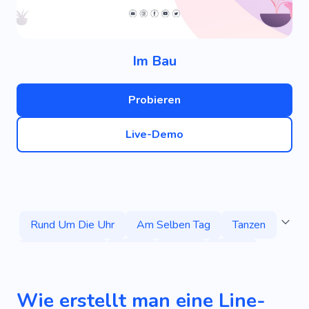
Im Bau
Probieren
Live-Demo
Rund Um Die Uhr
Am Selben Tag
Tanzen
Gemeinschaft
Klang
Luxus
Nacht
Party
Akademie
Liebe
Geben
Wie erstellt man eine Line-
Akademie
Amüsement