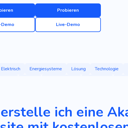
bieren
Probieren
e-Demo
Live-Demo
Elektrisch
Energiesysteme
Lösung
Technologie
oßartig
Kreativ
Sonnenbatterie
Windmühle
Wirt
e
Naturkatastrophe
Klima
Globale Erwärmung
Gr
 Energie
Gebäude
Akademie
Innenarchitektur
erstelle ich eine A
ite mit kostenlose