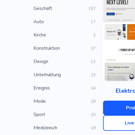
Geschäft
157
Auto
17
Kirche
2
Konstruktion
37
Design
13
Unterhaltung
23
Ereignis
14
Elektr
Mode
28
Pro
Sport
20
Liv
Medizinisch
18