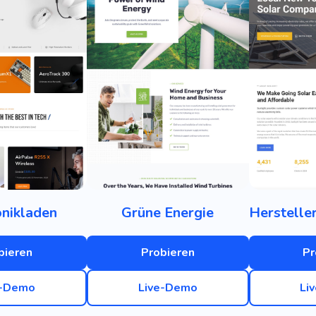
onikladen
Grüne Energie
bieren
Probieren
Pr
e-Demo
Live-Demo
Li