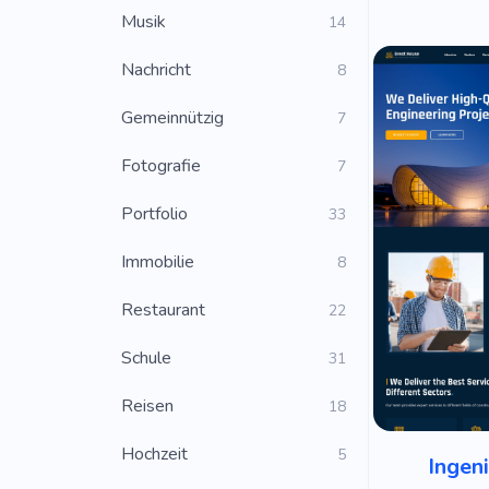
Musik
14
Nachricht
8
Gemeinnützig
7
Fotografie
7
Portfolio
33
Immobilie
8
Restaurant
22
Schule
31
Reisen
18
Hochzeit
5
Ingen