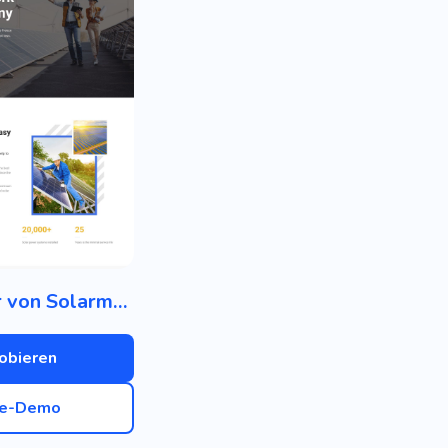
Hersteller von Solarmodulen
obieren
ve-Demo