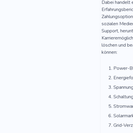
Dabei handelt 
Erfahrungsberi
Zahlungsoption,
sozialen Medie
Support, herun
Karrieremöglich
löschen und bea
können:
Power-B
Energief
Spannung
Schaltung
Stromwan
Solarmark
Grid-Verz