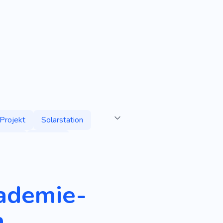
Projekt
Solarstation
schaft
Energie
ün
Recycling
kademie-
n