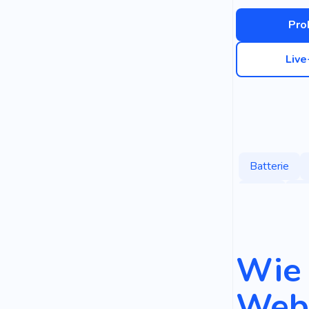
Pro
Liv
Batterie
Haus
Gr
Solarbatteri
Erneuerbare
Wie 
Webs