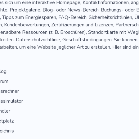
es sich um eine interaktive Homepage, Kontaktinformationen, an
chte, Projektgalerie, Blog- oder News-Bereich, Buchungs- oder B
 Tipps zum Energiesparen, FAQ-Bereich, Sicherheitsrichtlinien, Ü
n, Kundenbewertungen, Zertifizierungen und Lizenzen, Partnersch
terladbare Ressourcen (z. B. Broschüren), Standortkarte mit Weg
keiten, Datenschutzrichtlinie, Geschäftsbedingungen. Sie können 
rbeiten, um eine Website jeglicher Art zu erstellen. Hier sind ei
log
orum
srechner
ssimulator
dler
tplatz
eichnis