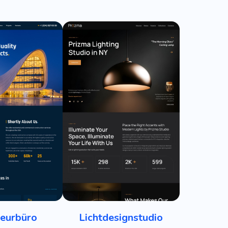
ieurbüro
Lichtdesignstudio