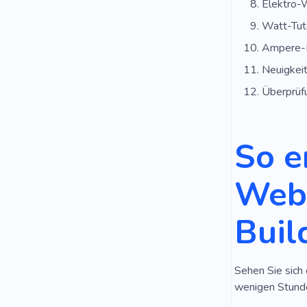
Elektro-
Watt-Tuto
Ampere-
Neuigkei
Überprüf
So e
Webs
Buil
Sehen Sie sich 
wenigen Stunde