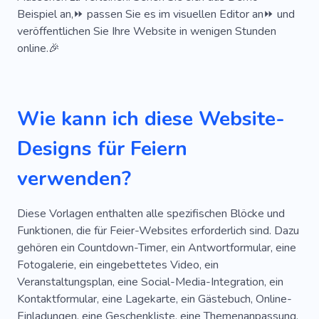
Beispiel an,⏩ passen Sie es im visuellen Editor an⏩ und
Strasssteine
Silber
Engagement
veröffentlichen Sie Ihre Website in wenigen Stunden
Paar
Braut
Planung
Agentur
online.🎉
Freund
Freundin
Honig
Akademie
Individuelle Dekoration
Verlobter
Wie kann ich diese Website-
Akademie
Ehemann
Liebesgeschichte
Designs für Feiern
Pop-up-Builder
Standesamt
verwenden?
Tsikavyi-Vlog
Hochzeitstorte
Diese Vorlagen enthalten alle spezifischen Blöcke und
Änderungen
Glückwunsch
Kalkulator
Funktionen, die für Feier-Websites erforderlich sind. Dazu
DJ
Tagebuch
Finden
Erster Schritt
gehören ein Countdown-Timer, ein Antwortformular, eine
Fotogalerie, ein eingebettetes Video, ein
Flexibel
Blume
Girlanden
Schwanger
Veranstaltungsplan, eine Social-Media-Integration, ein
Kontaktformular, eine Lagekarte, ein Gästebuch, Online-
Babysitter
Geburtstagsgeschenk
Einladungen, eine Geschenkliste, eine Themenanpassung,