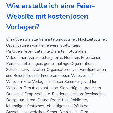
Wie erstelle ich eine Feier-
Akademie
Geburtstag
Kindertagesstätte
Website mit kostenlosen
Schwangerschaft
Neugeborenes
Geburt
Vorlagen?
Kind
Junggesellenabschied
Diamant
Dienstleistungen
Hochzeit
Ermutigen Sie alle Veranstaltungsplaner, Hochzeitsplaner,
Organisatoren von Firmenveranstaltungen,
Junggesellinnenabschied
Liebe
Dekor
Partyvermieter, Catering-Dienste, Fotografen,
Videofilmer, Veranstaltungsorte, Floristen, Entertainer,
Akademie
Konfetti
Ornament
Personalabteilungen, gemeinnützige Organisationen,
Erinnerungen
Entspannen
Unternehmen
Schulen, Universitäten, Organisatoren von Familientreffen
und Reisebüros mit Ihrer brandneuen Website auf
Kreativ
Geschäft
Einkaufen
Vorschule
Weblium! Alle Vorlagen in dieser Sammlung sind für
Weblium-Benutzer kostenlos. Sie verfügen über einen
Handwerk
Boutique
Gäste
Drag-and-Drop-Website-Builder und ein professionelles
Werdende Eltern
Vorwegnahme
Nackt
Design, um Ihrem Online-Projekt ein fröhliches,
lebendiges, festliches, lebendiges und fröhliches
Frauen
Ring
Zubehör
Funkeln
Aussehen zu verleihen. Sehen Sie sich das Demo-