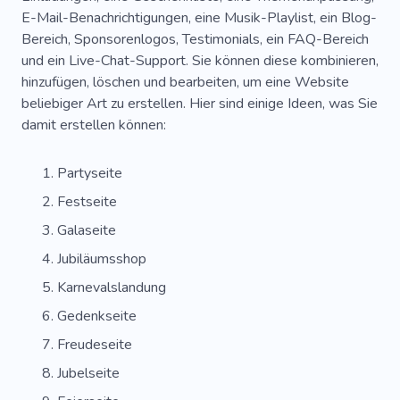
Großer Tag
Jungs
Süßigkeiten
E-Mail-Benachrichtigungen, eine Musik-Playlist, ein Blog-
Bereich, Sponsorenlogos, Testimonials, ein FAQ-Bereich
Geschenksets
Akademie
Überraschung
und ein Live-Chat-Support. Sie können diese kombinieren,
hinzufügen, löschen und bearbeiten, um eine Website
Bar
Veranstaltungsort
Weihnachten
beliebiger Art zu erstellen. Hier sind einige Ideen, was Sie
Cocktail
Tanzen
Feuerwerk
damit erstellen können:
Vergnügen
Trinken
Essen
Partyseite
Amüsement
Zusammenkommen
Foto
Festseite
Freunde
Barmann
Galaseite
Jubiläumsshop
Karnevalslandung
Gedenkseite
Freudeseite
Jubelseite