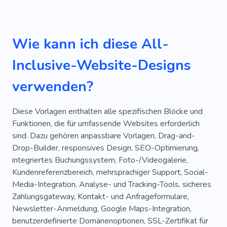
Yachtspaß
Youtube
Fluggesellschaften
Klettern
Seemann
Meer
Wie kann ich diese All-
Reiseveranstalter
Reise
Inclusive-Website-Designs
verwenden?
Diese Vorlagen enthalten alle spezifischen Blöcke und
Funktionen, die für umfassende Websites erforderlich
sind. Dazu gehören anpassbare Vorlagen, Drag-and-
Drop-Builder, responsives Design, SEO-Optimierung,
integriertes Buchungssystem, Foto-/Videogalerie,
Kundenreferenzbereich, mehrsprachiger Support, Social-
Media-Integration, Analyse- und Tracking-Tools, sicheres
Zahlungsgateway, Kontakt- und Anfrageformulare,
Newsletter-Anmeldung, Google Maps-Integration,
benutzerdefinierte Domänenoptionen, SSL-Zertifikat für