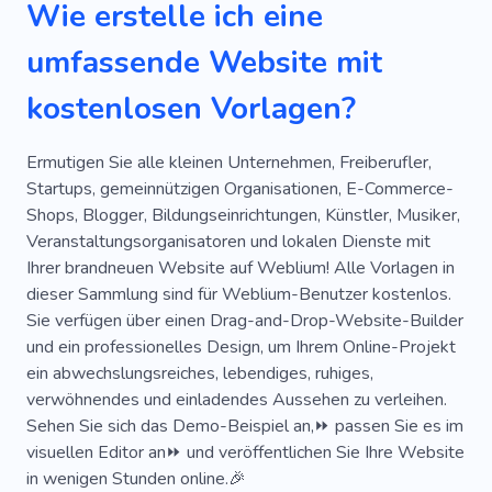
Wie erstelle ich eine
Abenteuer
Akademie
Tourismus
umfassende Website mit
Vergnügen
Einrichtungen
Entspannen
kostenlosen Vorlagen?
Freizeit
Aktivität
Akademie
Annehmlichkeiten
Geographie
Akademie
Ermutigen Sie alle kleinen Unternehmen, Freiberufler,
Startups, gemeinnützigen Organisationen, E-Commerce-
Hotspot
Gleitschirmfliegen
Truthahn
Shops, Blogger, Bildungseinrichtungen, Künstler, Musiker,
Veranstaltungsorganisatoren und lokalen Dienste mit
Yacht
Weg
Strände
Tauchtour
Ihrer brandneuen Website auf Weblium! Alle Vorlagen in
Tauchen
Fliegen
Ins Ausland Gehen
dieser Sammlung sind für Weblium-Benutzer kostenlos.
Sie verfügen über einen Drag-and-Drop-Website-Builder
Führung
Instatrip
Pendeln
Koffer
und ein professionelles Design, um Ihrem Online-Projekt
ein abwechslungsreiches, lebendiges, ruhiges,
Überweisen
Reisen Sie Mit Kindermädchen
verwöhnendes und einladendes Aussehen zu verleihen.
Wasser
Universum
Vlogs Über Reisen
Sehen Sie sich das Demo-Beispiel an,⏩ passen Sie es im
visuellen Editor an⏩ und veröffentlichen Sie Ihre Website
Wassertour
Wasserfälle
Wetter
in wenigen Stunden online.🎉